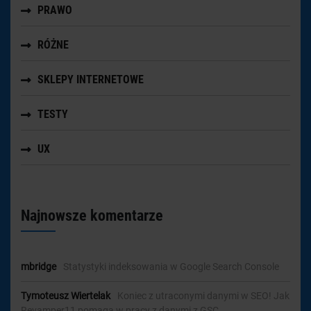
PRAWO
RÓŻNE
SKLEPY INTERNETOWE
TESTY
UX
Najnowsze komentarze
mbridge
-
Statystyki indeksowania w Google Search Console
Tymoteusz Wiertelak
-
Koniec z utraconymi danymi w SEO! Jak
Revamper11 pomaga w pracy z danymi z GSC