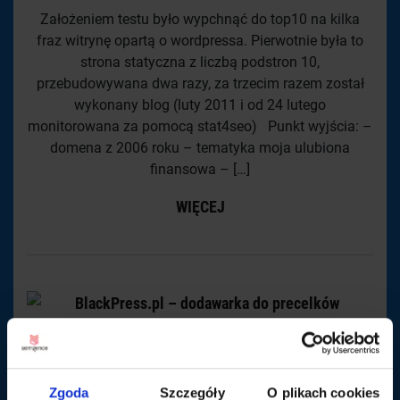
Założeniem testu było wypchnąć do top10 na kilka
fraz witrynę opartą o wordpressa. Pierwotnie była to
strona statyczna z liczbą podstron 10,
przebudowywana dwa razy, za trzecim razem został
wykonany blog (luty 2011 i od 24 lutego
monitorowana za pomocą stat4seo) Punkt wyjścia: –
domena z 2006 roku – tematyka moja ulubiona
finansowa – […]
WIĘCEJ
Zgoda
Szczegóły
O plikach cookies