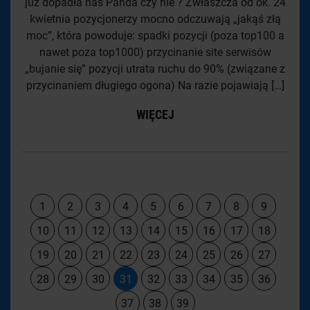
juz dopadła nas Panda czy nie ? Zwłaszcza od ok. 24
kwietnia pozycjonerzy mocno odczuwają „jakąś złą
moc”, która powoduje: spadki pozycji (poza top100 a
nawet poza top1000) przycinanie site serwisów
„bujanie się” pozycji utrata ruchu do 90% (związane z
przycinaniem długiego ogona) Na razie pojawiają […]
WIĘCEJ
1
2
3
4
5
6
7
8
9
10
11
12
13
14
15
16
17
18
19
20
21
22
23
24
25
26
27
28
29
30
31
32
33
34
35
36
37
38
39