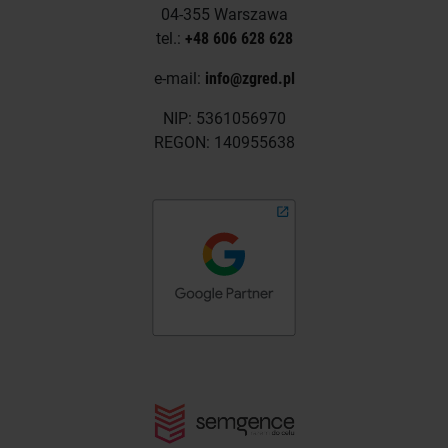
04-355 Warszawa
tel.:
+48 606 628 628
e-mail:
info@zgred.pl
NIP: 5361056970
REGON: 140955638