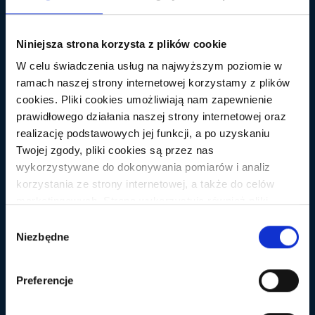
Niniejsza strona korzysta z plików cookie
W celu świadczenia usług na najwyższym poziomie w
ramach naszej strony internetowej korzystamy z plików
cookies. Pliki cookies umożliwiają nam zapewnienie
NARZĘDZIA SEO
prawidłowego działania naszej strony internetowej oraz
BlackPress.pl – dodawarka do precelków
realizację podstawowych jej funkcji, a po uzyskaniu
Zostałem zaproszony do testowania dodawarki do
Twojej zgody, pliki cookies są przez nas
precli pod adresem www.blackpress.pl. Po udanym
wykorzystywane do dokonywania pomiarów i analiz
wykreowaniu konta i dodaniu punktów moim oczom
korzystania ze strony internetowej, a także do celów
ukazał się panel administracyjny, który jest troszkę
marketingowych. Strona wykorzystuje również pliki
podobny do innych mi znanych dodawarek. W sumie
cookies oraz technologie do nich zbliżone (np.
Wybór
jest to pozytywny plus bo intuicyjnie wiem gdzie co
anonimowe pingi) podmiotów trzecich w celu korzystania
Niezbędne
zgody
jest. Na dzień dobry chciałem sobie przygotować kilka
z zewnętrznych narzędzi analitycznych i
zestawów w dodawarce i późniejszego ich
marketingowych. Aby wyrazić zgodę na instalowanie na
Preferencje
„puszczenia” – […]
Twoim urządzeniu końcowym plików cookies wszystkich
wskazanych wyżej kategorii kliknij przycisk "Zaakceptuj
WIĘCEJ