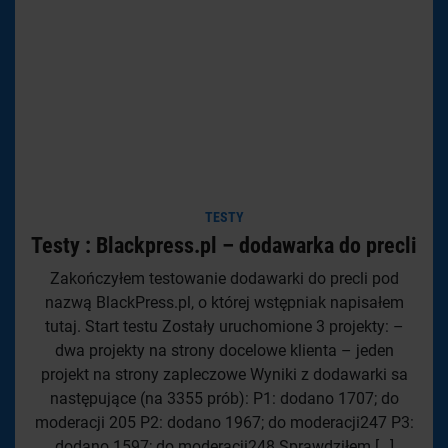
TESTY
Testy : Blackpress.pl – dodawarka do precli
Zakończyłem testowanie dodawarki do precli pod
nazwą BlackPress.pl, o której wstępniak napisałem
tutaj. Start testu Zostały uruchomione 3 projekty: –
dwa projekty na strony docelowe klienta – jeden
projekt na strony zapleczowe Wyniki z dodawarki sa
następujące (na 3355 prób): P1: dodano 1707; do
moderacji 205 P2: dodano 1967; do moderacji247 P3:
dodano 1597; do moderacji248 Sprawdziłem […]