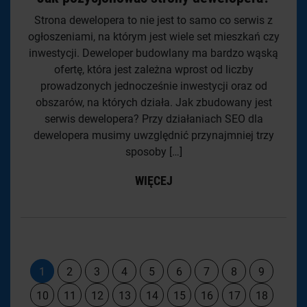
Strona dewelopera to nie jest to samo co serwis z
ogłoszeniami, na którym jest wiele set mieszkań czy
inwestycji. Deweloper budowlany ma bardzo wąską
ofertę, która jest zależna wprost od liczby
prowadzonych jednocześnie inwestycji oraz od
obszarów, na których działa. Jak zbudowany jest
serwis dewelopera? Przy działaniach SEO dla
dewelopera musimy uwzględnić przynajmniej trzy
sposoby […]
WIĘCEJ
1
2
3
4
5
6
7
8
9
10
11
12
13
14
15
16
17
18