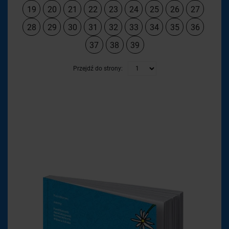
19
20
21
22
23
24
25
26
27
28
29
30
31
32
33
34
35
36
37
38
39
Przejdź do strony: