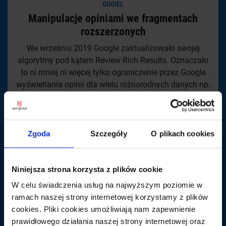
GUGIEL
Manipulacje opiniami we fragmentach
rozszerzonych
We wrześniu 2019 Google zaktualizowało swojej
algorytmy pod kątem Review Rich Results. Oznaczało
to ni mniej ni więcej tylko ograniczenie przez Google
wyświetlania opinii dla wielu różnorodnych danych np.
gwiazdek dla artykułów blogowych. Dodatkowo
poinformowali, że ograniczają liczbę wspieranych
Schema do niewielkiej ilości w zakresie tychże opinii.
Jednak jak to zwykle bywa znalazło się obejście […]
Zgoda
Szczegóły
O plikach cookies
WIĘCEJ
Niniejsza strona korzysta z plików cookie
W celu świadczenia usług na najwyższym poziomie w
ramach naszej strony internetowej korzystamy z plików
cookies. Pliki cookies umożliwiają nam zapewnienie
prawidłowego działania naszej strony internetowej oraz