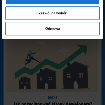
strony restauracji? Teoretycznie, jak przy […]
przycisk "Zapisz ustawienia". Pamiętaj też, że w każdym
WIĘCEJ
czasie, w łatwy sposób możesz zmienić wybrane
Zezwól na wybór
pierwotnie ustawienia. Szczegółowe informacje
znajdziesz w
Polityce prywatności.
Odmowa
RÓŻNE
Jak pozycjonować strony dewelopera?