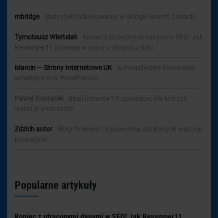
mbridge
-
Statystyki indeksowania w Google Search Console
Tymoteusz Wiertelak
-
Koniec z utraconymi danymi w SEO! Jak
Revamper11 pomaga w pracy z danymi z GSC
Marcin — Strony Internetowe UK
-
Automatyczne linkowanie
wewnętrzne w WordPressie
Paweł Gontarek
-
Blogi firmowe ? 8 powodów, dla których
warto je prowadzić!
Zdzich autor
-
Blogi firmowe ? 8 powodów, dla których warto je
prowadzić!
Popularne artykuły
Koniec z utraconymi danymi w SEO! Jak Revamper11