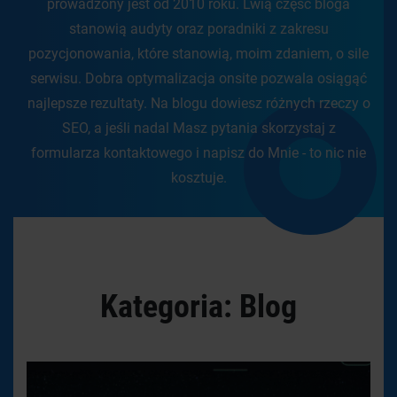
prowadzony jest od 2010 roku. Lwią część bloga
stanowią audyty oraz poradniki z zakresu
pozycjonowania, które stanowią, moim zdaniem, o sile
serwisu. Dobra optymalizacja onsite pozwala osiągąć
najlepsze rezultaty. Na blogu dowiesz różnych rzeczy o
SEO, a jeśli nadal Masz pytania skorzystaj z
formularza kontaktowego i napisz do Mnie - to nic nie
kosztuje.
Kategoria:
Blog