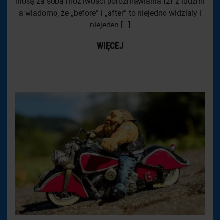
niosą za sobą możliwości porozmawiania f2f z ludźmi
a wiadomo, że „before” i „after” to niejedno widziały i
niejeden […]
WIĘCEJ