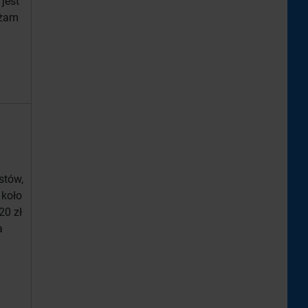
jest
ażam
stów,
 koło
20 zł
a