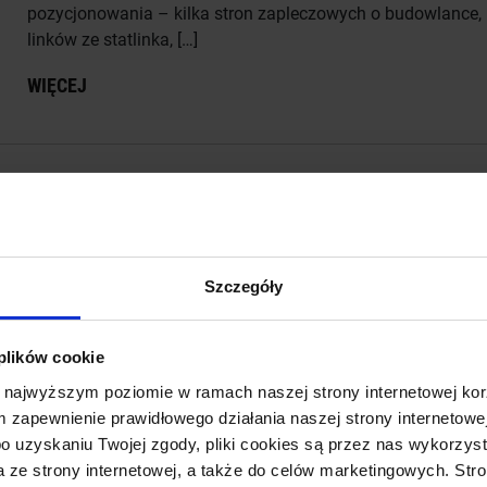
pozycjonowania – kilka stron zapleczowych o budowlance,
linków ze statlinka, […]
WIĘCEJ
BLOG
Testy : duży przyrost linków z małej liczby witr
Test polega na sprawdzeniu czy umieszczenie linków z jed
Szczegóły
anchorem na witrynach o dużym site będzie miał skutki
negatywne czy też pozytywne. Poniżej rysunek obrazujący
przyrost linków. Domena pozycjonowana: 4 letnia,
 plików cookie
pozycjonowana zgodnie z zasadami GHS, wykupione linki
 najwyższym poziomie w ramach naszej strony internetowej kor
w liczbę 6 sztuk na 1xPR2, 2xPR3, 3xPR4. Wszystkie linki
m zapewnienie prawidłowego działania naszej strony internetowej
tematycznie związane ze sklepem. Jak na razie awans z […]
 po uzyskaniu Twojej zgody, pliki cookies są przez nas wykorz
WIĘCEJ
a ze strony internetowej, a także do celów marketingowych. Str