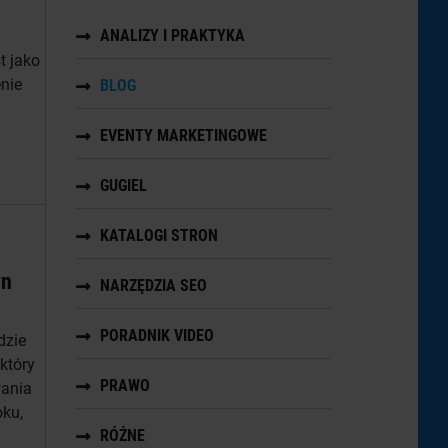
ANALIZY I PRAKTYKA
t jako
enie
BLOG
EVENTY MARKETINGOWE
GUGIEL
KATALOGI STRON
yn
NARZĘDZIA SEO
PORADNIK VIDEO
dzie
 który
PRAWO
wania
oku,
RÓŻNE