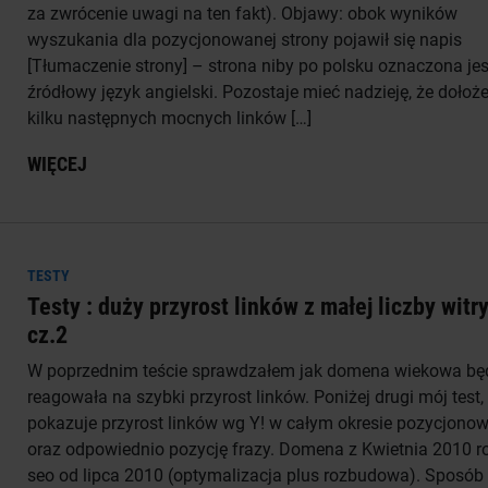
za zwrócenie uwagi na ten fakt). Objawy: obok wyników
wyszukania dla pozycjonowanej strony pojawił się napis
[Tłumaczenie strony] – strona niby po polsku oznaczona jes
źródłowy język angielski. Pozostaje mieć nadzieję, że dołoż
kilku następnych mocnych linków […]
WIĘCEJ
TESTY
Testy : duży przyrost linków z małej liczby witr
cz.2
W poprzednim teście sprawdzałem jak domena wiekowa bę
reagowała na szybki przyrost linków. Poniżej drugi mój test,
pokazuje przyrost linków wg Y! w całym okresie pozycjono
oraz odpowiednio pozycję frazy. Domena z Kwietnia 2010 r
seo od lipca 2010 (optymalizacja plus rozbudowa). Sposób