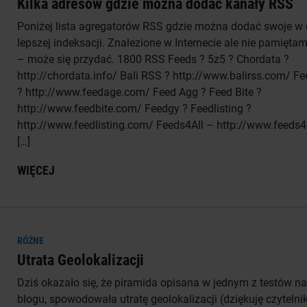
Kilka adresów gdzie można dodać kanały RSS
Poniżej lista agregatorów RSS gdzie można dodać swoje w 
lepszej indeksacji. Znalezione w Internecie ale nie pamięta
– może się przydać. 1800 RSS Feeds ? 5z5 ? Chordata ?
http://chordata.info/ Bali RSS ? http://www.balirss.com/ F
? http://www.feedage.com/ Feed Agg ? Feed Bite ?
http://www.feedbite.com/ Feedgy ? Feedlisting ?
http://www.feedlisting.com/ Feeds4All – http://www.feeds4a
[…]
WIĘCEJ
RÓŻNE
Utrata Geolokalizacji
Dziś okazało się, że piramida opisana w jednym z testów na
blogu, spowodowała utratę geolokalizacji (dziękuję czytelni