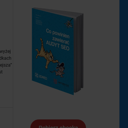
 wyżej
adkach
iejsza”
st