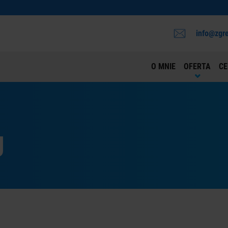
info@zgre
O MNIE
OFERTA
CE
g