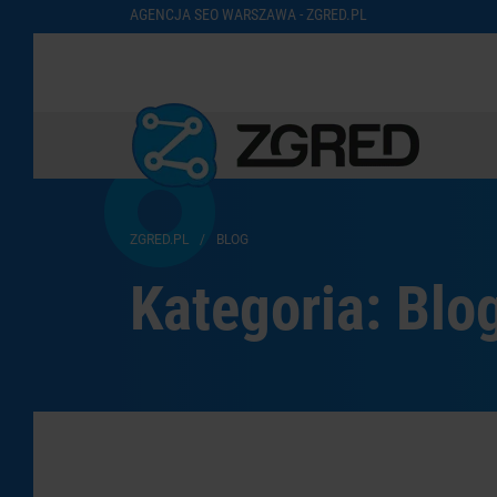
AGENCJA SEO WARSZAWA - ZGRED.PL
ZGRED.PL
/
BLOG
Kategoria:
Blo