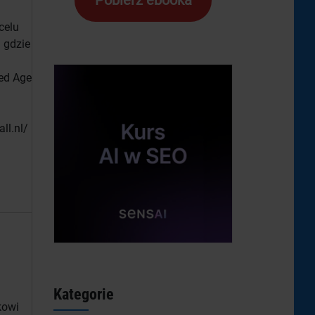
Pobierz ebooka
celu
m gdzie
eed Age
ll.nl/
Kategorie
kowi