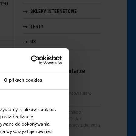
 150
SKLEPY INTERNETOWE
TESTY
UX
yn
Najnowsze komentarze
nym
O plikach cookies
mbridge
-
Statystyki indeksowania w
Google Search Console
zystamy z plików cookies.
Tymoteusz Wiertelak
-
Koniec z
 oraz realizację
utraconymi danymi w SEO! Jak
ystywane do dokonywania
Revamper11 pomaga w pracy z danymi z
ona wykorzystuje również
GSC