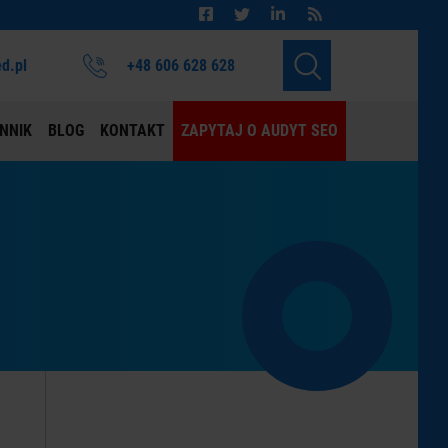
d.pl
+48 606 628 628
NNIK
BLOG
KONTAKT
ZAPYTAJ O AUDYT SEO