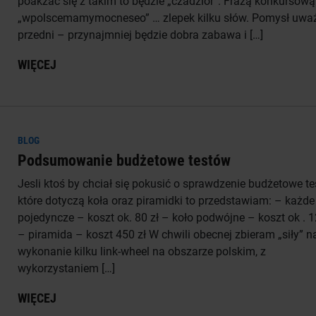
poakzac się z takim to będzie „czadzior”. Frazą konkursową 
„wpolscemamymocneseo” … zlepek kilku słów. Pomysł uw
przedni – przynajmniej będzie dobra zabawa i […]
WIĘCEJ
BLOG
Podsumowanie budżetowe testów
Jesli ktoś by chciał się pokusić o sprawdzenie budżetowe te
które dotyczą koła oraz piramidki to przedstawiam: – każde
pojedyncze – koszt ok. 80 zł – koło podwójne – koszt ok . 1
– piramida – koszt 450 zł W chwili obecnej zbieram „siły” n
wykonanie kilku link-wheel na obszarze polskim, z
wykorzystaniem […]
WIĘCEJ