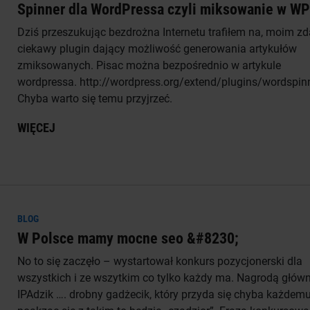
Spinner dla WordPressa czyli miksowanie w WP
Dziś przeszukując bezdrożna Internetu trafiłem na, moim z
ciekawy plugin dający możliwość generowania artykułów
zmiksowanych. Pisac można bezpośrednio w artykule
wordpressa. http://wordpress.org/extend/plugins/wordspin
Chyba warto się temu przyjrzeć.
WIĘCEJ
BLOG
W Polsce mamy mocne seo &#8230;
No to się zaczęło – wystartował konkurs pozycjonerski dla
wszystkich i ze wszytkim co tylko każdy ma. Nagrodą główn
IPAdzik …. drobny gadżecik, który przyda się chyba każdemu