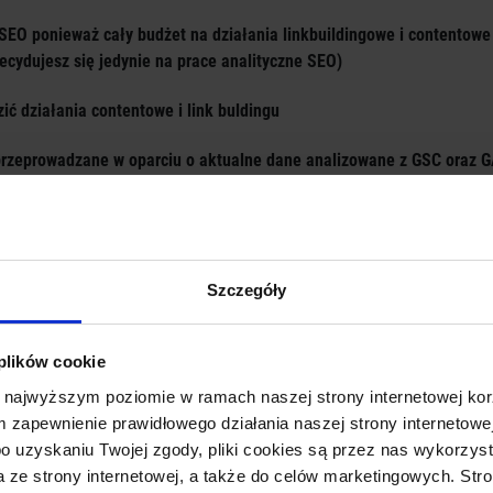
EO ponieważ cały budżet na działania linkbuildingowe i contentowe 
decydujesz się jedynie na prace analityczne SEO)
ć działania contentowe i link buldingu
przeprowadzane w oparciu o aktualne dane analizowane z GSC oraz 
z wytycznymi w zakresie SEO i pozycjonowania
iczny na niej zwiększa się
Szczegóły
żna przeprowadzić optymalizację serwisu, tak aby stał się on funkc
ować z firmami z tej samej branży,
 plików cookie
 najwyższym poziomie w ramach naszej strony internetowej kor
wą i budować persony, a następnie kierować do nich spersonalizowa
m zapewnienie prawidłowego działania naszej strony internetowej
 po uzyskaniu Twojej zgody, pliki cookies są przez nas wykorz
yszukiwarkach Google,
a ze strony internetowej, a także do celów marketingowych. Str