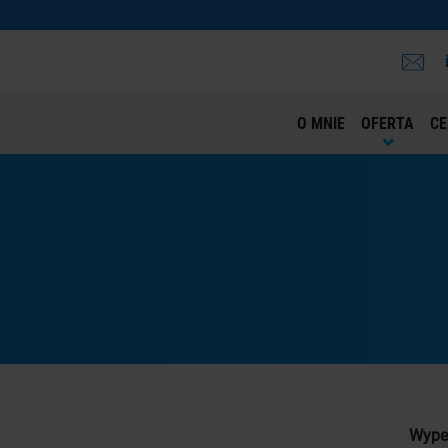
O MNIE
OFERTA
CE
Wypeł