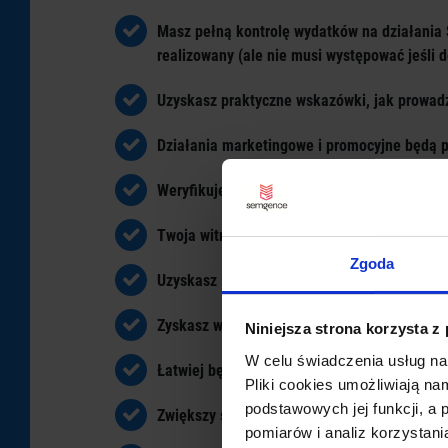
Masz pełną kontrolę wydatków na działania S
realizowany (ale nie musi występować jeśli 
Uzyskasz praktyczne wskazówki, jak prowadzi
Działania marketingowe i promocyjne będą 
Weryfikujemy czy Twoja strona jest zgodna 
Twoja witryna stale rozwija się, a ruch organ
Zgoda
Uzyskasz informacje na podstawie których mo
Zyskasz wiedzę i dane jak skutecznie konkur
Niniejsza strona korzysta z
W celu świadczenia usług na
Łatwiej będzie można określić grupę docelo
Pliki cookies umożliwiają na
podstawowych jej funkcji, a
Zwiększy się widoczność Twojej witryny w w
pomiarów i analiz korzystani