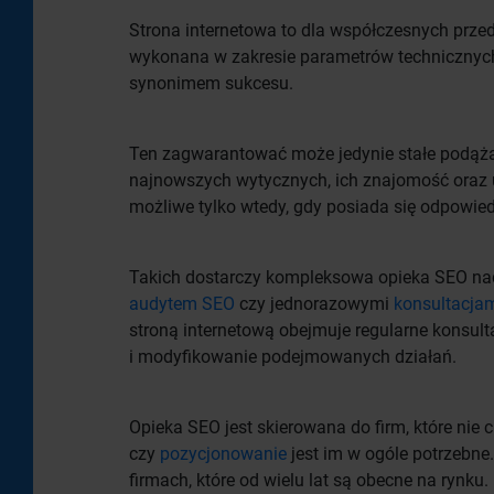
Strona internetowa to dla współczesnych przed
wykonana w zakresie parametrów technicznych, 
synonimem sukcesu.
Ten zagwarantować może jedynie stałe podąża
najnowszych wytycznych, ich znajomość oraz u
możliwe tylko wtedy, gdy posiada się odpowied
Takich dostarczy kompleksowa opieka SEO nad
audytem SEO
czy jednorazowymi
konsultacja
stroną internetową obejmuje regularne konsulta
i modyfikowanie podejmowanych działań.
Opieka SEO jest skierowana do firm, które nie
czy
pozycjonowanie
jest im w ogóle potrzebne
firmach, które od wielu lat są obecne na rynku.