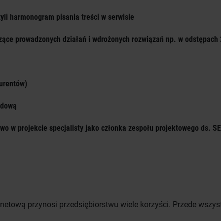
zyli harmonogram pisania treści w serwisie
czące prowadzonych działań i wdrożonych rozwiązań np. w odstępach
kurentów)
udową
two w projekcie specjalisty jako członka zespołu projektowego ds. S
rnetową przynosi przedsiębiorstwu wiele korzyści. Przede wszys