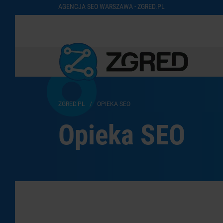
AGENCJA SEO WARSZAWA - ZGRED.PL
ZGRED.PL
/
OPIEKA SEO
Opieka SEO