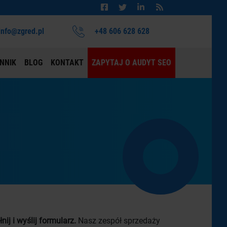
info@zgred.pl
+48 606 628 628
NNIK
BLOG
KONTAKT
ZAPYTAJ O AUDYT SEO
nij i wyślij formularz.
Nasz zespół sprzedaży