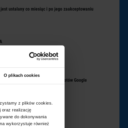
jest ustalany co miesiąc i po jego zaakceptowaniu
GA
O plikach cookies
jonalniejszy dla użytkowników i robotów Google
zystamy z plików cookies.
ne komunikaty
 oraz realizację
ystywane do dokonywania
ona wykorzystuje również