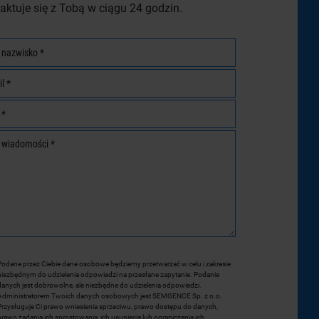
aktuje się z Tobą w ciągu 24 godzin.
Podane przez Ciebie dane osobowe będziemy przetwarzać w celu i zakresie
niezbędnym do udzielenia odpowiedzi na przesłane zapytanie. Podanie
danych jest dobrowolne, ale niezbędne do udzielenia odpowiedzi.
Administratorem Twoich danych osobowych jest SEMGENCE Sp. z o.o.
Przysługuje Ci prawo wniesienia sprzeciwu, prawo dostępu do danych,
prawo żądania ich sprostowania, ich usunięcia lub ograniczenia ich