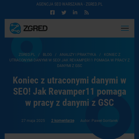
AGENCJA SEO WARSZAWA - ZGRED.PL
ZGRED.PL
/
BLOG
/
ANALIZY I PRAKTYKA
/
KONIEC Z
UTRACONYMI DANYMI W SEO! JAK REVAMPER11 POMAGA W PRACY Z
DANYMI Z GSC
Koniec z utraconymi danymi w
SEO! Jak Revamper11 pomaga
w pracy z danymi z GSC
27 maja 2025
2 komentarze
Autor: Paweł Gontarek