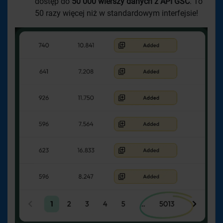
dostęp do
50 000 wierszy danych z API GSC
. To
50 razy więcej niż w standardowym interfejsie!