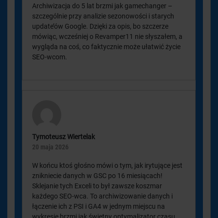
Archiwizacja do 5 lat brzmi jak gamechanger –
szczególnie przy analizie sezonowości i starych
update’ów Google. Dzięki za opis, bo szczerze
mówiąc, wcześniej o Revamper11 nie słyszałem, a
wygląda na coś, co faktycznie może ułatwić życie
SEO-wcom.
Tymoteusz Wiertelak
20 maja 2026
W końcu ktoś głośno mówi o tym, jak irytujące jest
znikniecie danych w GSC po 16 miesiącach!
Sklejanie tych Exceli to był zawsze koszmar
każdego SEO-wca. To archiwizowanie danych i
łączenie ich z PSI i GA4 w jednym miejscu na
wykresie brzmi jak świetny optymalizator czasu