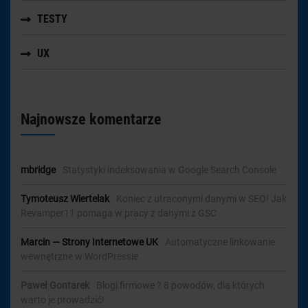
TESTY
UX
Najnowsze komentarze
mbridge
-
Statystyki indeksowania w Google Search Console
Tymoteusz Wiertelak
-
Koniec z utraconymi danymi w SEO! Jak
Revamper11 pomaga w pracy z danymi z GSC
Marcin — Strony Internetowe UK
-
Automatyczne linkowanie
wewnętrzne w WordPressie
Paweł Gontarek
-
Blogi firmowe ? 8 powodów, dla których
warto je prowadzić!