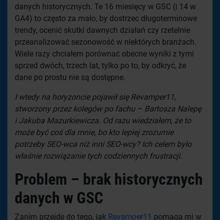
danych historycznych. Te 16 miesięcy w GSC (i 14 w
GA4) to często za mało, by dostrzec długoterminowe
trendy, ocenić skutki dawnych działań czy rzetelnie
przeanalizować sezonowość w niektórych branżach.
Wiele razy chciałem porównać obecne wyniki z tymi
sprzed dwóch, trzech lat, tylko po to, by odkryć, że
dane po prostu nie są dostępne.
I wtedy na horyzoncie pojawił się Revamper11,
stworzony przez kolegów po fachu – Bartosza Nalepę
i Jakuba Mazurkiewicza. Od razu wiedziałem, że to
może być coś dla mnie, bo kto lepiej zrozumie
potrzeby SEO-wca niż inni SEO-wcy? Ich celem było
właśnie rozwiązanie tych codziennych frustracji.
Problem – brak historycznych
danych w GSC
Zanim przejdę do tego, jak
Revamper11
pomaga mi w