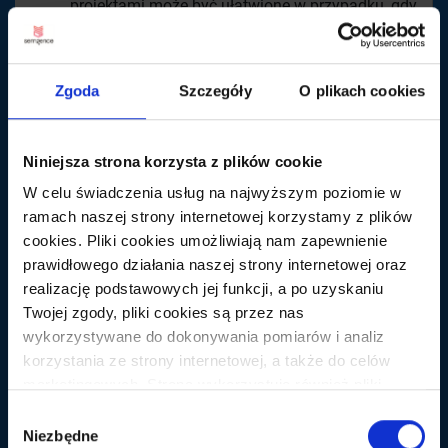
projektami może być ułatwione w przypadku, gdy
dość często musimy korzystać z usług
Średnie i duże agencje SEO – limity danych
powinny wystarczyć dla wielu projektów
Zgoda
Szczegóły
O plikach cookies
Zespoły techniczne i programiści, którzy
utrzymują lub migrują strony – Revamper11
pomaga upewnić się, że podczas wdrożeń i
Niniejsza strona korzysta z plików cookie
migracji nie występują błędy związane z
W celu świadczenia usług na najwyższym poziomie w
indeksacją
ramach naszej strony internetowej korzystamy z plików
Dla właścicieli stron bo budują sobie historię
cookies. Pliki cookies umożliwiają nam zapewnienie
swojego serwisu co może być szczególnie
prawidłowego działania naszej strony internetowej oraz
efektywne w przypadku rotacji w zespole.
realizację podstawowych jej funkcji, a po uzyskaniu
Revamper11
przyda się do również prac związanych z
Twojej zgody, pliki cookies są przez nas
analizą i wyznaczaniem trendów na podstawie danych
wykorzystywane do dokonywania pomiarów i analiz
historycznych. Poniżej wykres wyznaczenia trendu na
korzystania ze strony internetowej, a także do celów
rok 2025 dla jednego z portali z przedziałem zaufania
marketingowych. Strona wykorzystuje również pliki
+/- 50% (dane mocno zanonimizowane)
cookies oraz technologie do nich zbliżone (np.
Wybór
anonimowe pingi) podmiotów trzecich w celu korzystania
Niezbędne
zgody