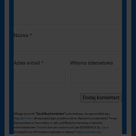
Nazwa
*
Adres e-mail
*
Witryna internetowa
Klikając przycisk
"Opublikuj komentarz"
potwierdzasz, że zapoznałeś się z
Regulaminem
i akceptujesz jego postanowienia. Będziemy przetwarzać Twoje
dane podane w formularzu w celu publikacji komentarza w serwisie.
Administratorem Twoich danych osobowych jest SEMGENCE Sp. z o.o.
Szczegółowe informacje znajdziesz w naszej
Polityce prywatności
.