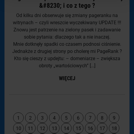
&#8230; i co z tego ?
Od kilku dni obserwuje się zmiany pageranku na
witrynach – czyli wreszcie wyczekiwany UPDATE !!!
Znowu jest patrzenie na zielony pasek i zadawanie
sobie pytania: dlaczego tak a nie inaczej.
Mnie dotknęły spadki co czasem podnosi ciśnienie.
Jednakże z drugiej strony po cholerę mi PageRank ?
Kto się cieszy z updejtu: – domeniarze – zwiększa
obroty „wartościowych” […]
WIĘCEJ
1
2
3
4
5
6
7
8
9
10
11
12
13
14
15
16
17
18