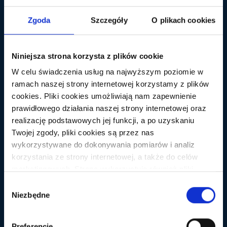
Zgoda
Szczegóły
O plikach cookies
Niniejsza strona korzysta z plików cookie
W celu świadczenia usług na najwyższym poziomie w
ramach naszej strony internetowej korzystamy z plików
cookies. Pliki cookies umożliwiają nam zapewnienie
BLOG
prawidłowego działania naszej strony internetowej oraz
Kontrola SEO w WordPressie
realizację podstawowych jej funkcji, a po uzyskaniu
Aby mieć pełne SEO w WordPressie
Twojej zgody, pliki cookies są przez nas
instalujemy różnego rodzaju wtyczki typu: All in SEO
wykorzystywane do dokonywania pomiarów i analiz
PACK, Ultimate SEO czy inne. Wszystko jest pod
korzystania ze strony internetowej, a także do celów
kontrolą, wypełniamy wszystkie pola, blog/strona jest
marketingowych. Strona wykorzystuje również pliki
indeksowana i jest fajnie. Nie mniej jednak czasem
cookies oraz technologie do nich zbliżone (np.
Wybór
zdarza się, że pominiemy jakieś pole, o czymś
anonimowe pingi) podmiotów trzecich w celu korzystania
Niezbędne
zgody
zapomnimy. Aby mieć lepsza kontrolę (w miarę
z zewnętrznych narzędzi analitycznych i
automatyczną) polecam zapoznać się z wtyczką „SEO
marketingowych. Aby wyrazić zgodę na instalowanie na
Preferencje