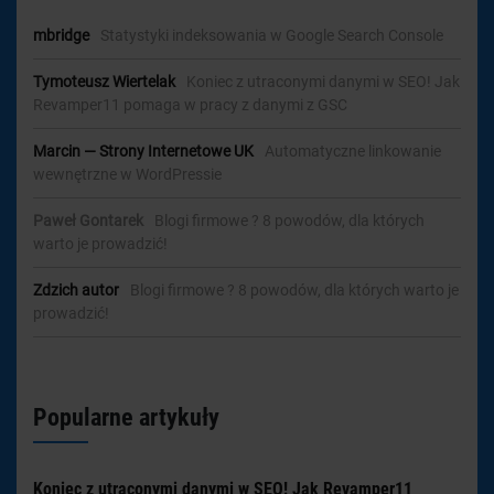
mbridge
-
Statystyki indeksowania w Google Search Console
Tymoteusz Wiertelak
-
Koniec z utraconymi danymi w SEO! Jak
Revamper11 pomaga w pracy z danymi z GSC
Marcin — Strony Internetowe UK
-
Automatyczne linkowanie
wewnętrzne w WordPressie
Paweł Gontarek
-
Blogi firmowe ? 8 powodów, dla których
warto je prowadzić!
Zdzich autor
-
Blogi firmowe ? 8 powodów, dla których warto je
prowadzić!
Popularne artykuły
Koniec z utraconymi danymi w SEO! Jak Revamper11