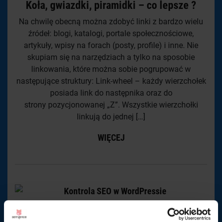
Koła, gwiazdki, piramidki – co lepsze ?
Na chwilę obecną można zdobyć linki z bardzo wielu
źródeł: blogi, katalogi, portale społecznościowe,
artykuły, wpisy na forach (posty, profile) i inne. Nie
skupiam się na narzędziach a tylko na sposobie
linkowania, które można sobie pogrupować w
następujące struktury: Link-wheel – każdy wierzchołek
posiada link do następnika oraz do
strony pozycjonowanej „Z”. Wszystkie wierzchołki
linkują do jednej […]
WIĘCEJ