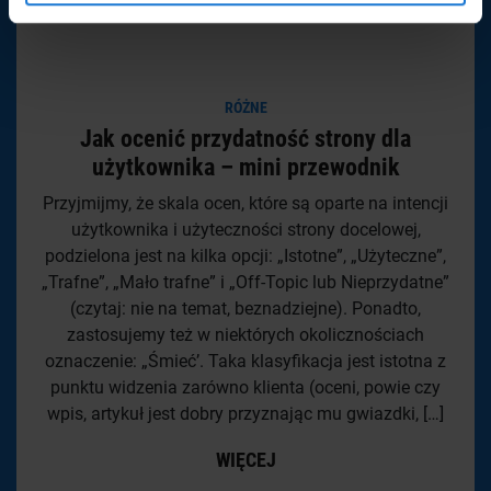
RÓŻNE
Jak ocenić przydatność strony dla
użytkownika – mini przewodnik
Przyjmijmy, że skala ocen, które są oparte na intencji
użytkownika i użyteczności strony docelowej,
podzielona jest na kilka opcji: „Istotne”, „Użyteczne”,
„Trafne”, „Mało trafne” i „Off-Topic lub Nieprzydatne”
(czytaj: nie na temat, beznadziejne). Ponadto,
zastosujemy też w niektórych okolicznościach
oznaczenie: „Śmieć’. Taka klasyfikacja jest istotna z
punktu widzenia zarówno klienta (oceni, powie czy
wpis, artykuł jest dobry przyznając mu gwiazdki, […]
WIĘCEJ