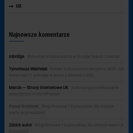
UX
Najnowsze komentarze
mbridge
-
Statystyki indeksowania w Google Search Console
Tymoteusz Wiertelak
-
Koniec z utraconymi danymi w SEO! Jak
Revamper11 pomaga w pracy z danymi z GSC
Marcin — Strony Internetowe UK
-
Automatyczne linkowanie
wewnętrzne w WordPressie
Paweł Gontarek
-
Blogi firmowe ? 8 powodów, dla których
warto je prowadzić!
Zdzich autor
-
Blogi firmowe ? 8 powodów, dla których warto je
prowadzić!