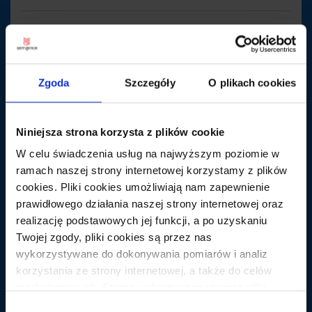
Zgoda
Szczegóły
O plikach cookies
Niniejsza strona korzysta z plików cookie
W celu świadczenia usług na najwyższym poziomie w
ramach naszej strony internetowej korzystamy z plików
cookies. Pliki cookies umożliwiają nam zapewnienie
prawidłowego działania naszej strony internetowej oraz
realizację podstawowych jej funkcji, a po uzyskaniu
RÓŻNE
Twojej zgody, pliki cookies są przez nas
Strzał w stop(k)ę – czyli jak nie spamować
wykorzystywane do dokonywania pomiarów i analiz
sobie witryny
korzystania ze strony internetowej, a także do celów
marketingowych. Strona wykorzystuje również pliki
Audytując witrynę dość często spotykam się ze
cookies oraz technologie do nich zbliżone (np.
spamem w stopce. Z reguły jest to upychanie słów
Wybór