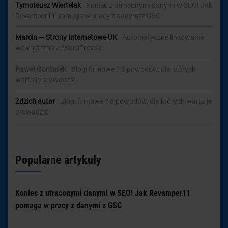
Tymoteusz Wiertelak
-
Koniec z utraconymi danymi w SEO! Jak
Revamper11 pomaga w pracy z danymi z GSC
Marcin — Strony Internetowe UK
-
Automatyczne linkowanie
wewnętrzne w WordPressie
Paweł Gontarek
-
Blogi firmowe ? 8 powodów, dla których
warto je prowadzić!
Zdzich autor
-
Blogi firmowe ? 8 powodów, dla których warto je
prowadzić!
Popularne artykuły
Koniec z utraconymi danymi w SEO! Jak Revamper11
pomaga w pracy z danymi z GSC