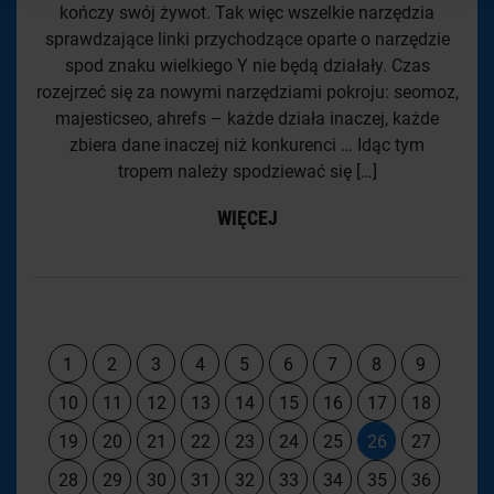
kończy swój żywot. Tak więc wszelkie narzędzia
sprawdzające linki przychodzące oparte o narzędzie
spod znaku wielkiego Y nie będą działały. Czas
rozejrzeć się za nowymi narzędziami pokroju: seomoz,
majesticseo, ahrefs – każde działa inaczej, każde
zbiera dane inaczej niż konkurenci … Idąc tym
tropem należy spodziewać się […]
WIĘCEJ
1
2
3
4
5
6
7
8
9
10
11
12
13
14
15
16
17
18
19
20
21
22
23
24
25
26
27
28
29
30
31
32
33
34
35
36