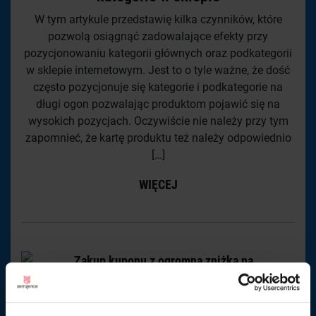
W tym artykule przedstawię kilka czynników, które
pozwolą osiągnąć zadowalające efekty przy
pozycjonowaniu kategorii głównych oraz podkategorii
w sklepie internetowym. Jest to o tyle ważne, że dość
często pozycjonuje się kategorie i podkategorie na
długi ogon pozwalając produktom pojawić się na
wysokich pozycjach. Oczywiście nie należy przy tym
zapomnieć, że kartę produktu też należy odpowiednio
[…]
WIĘCEJ