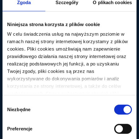
Zgoda
Szczegóły
O plikach cookies
Niniejsza strona korzysta z plików cookie
W celu świadczenia usług na najwyższym poziomie w
ramach naszej strony internetowej korzystamy z plików
cookies. Pliki cookies umożliwiają nam zapewnienie
RÓŻNE
prawidłowego działania naszej strony internetowej oraz
Zakup kuponu z ogromną zniżką na
realizację podstawowych jej funkcji, a po uzyskaniu
Twojej zgody, pliki cookies są przez nas
pozycjonowanie – oferta grupowa
wykorzystywane do dokonywania pomiarów i analiz
Dziś znowu ktoś się dał nabrać, znowu ktoś będzie
korzystania ze strony internetowej, a także do celów
płakał, znowu ktoś powie iż pozycjonerzy to stado
marketingowych. Strona wykorzystuje również pliki
naciągaczy … Po prostu witki opadają. Ale przyjrzyjmy
cookies oraz technologie do nich zbliżone (np.
Wybór
się kolejnej gównianej ofercie, która ma za zadanie
anonimowe pingi) podmiotów trzecich w celu korzystania
Niezbędne
zgody
(oczywiście zgodnie z prawem bo podpisuję umowę
z zewnętrznych narzędzi analitycznych i
taką a nie inną) wyciągnąć z klienta kasę… A więc
marketingowych. Aby wyrazić zgodę na instalowanie na
zaczynam: Firma X oferuje możliwość […]
Preferencje
Twoim urządzeniu końcowym plików cookies wszystkich
wskazanych wyżej kategorii kliknij przycisk "Zaakceptuj