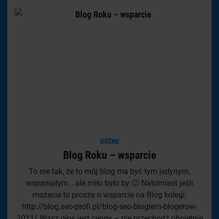
RÓŻNE
Blog Roku – wsparcie
To nie tak, że to mój blog ma być tym jedynym,
wspaniałym… ale miło było by 🙂 Natomiast jeśli
możecie to prosze o wsparcie na Blog kolegi:
http://blog.seo-profi.pl/blog-seo-blogiem-blogerow-
2011/ Wasz głos jest cenny – nie przechodź obojętnie