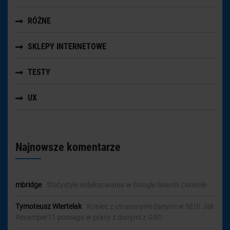
RÓŻNE
SKLEPY INTERNETOWE
TESTY
UX
Najnowsze komentarze
mbridge
-
Statystyki indeksowania w Google Search Console
Tymoteusz Wiertelak
-
Koniec z utraconymi danymi w SEO! Jak
Revamper11 pomaga w pracy z danymi z GSC