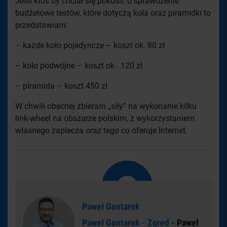
Jesli ktoś by chciał się pokusić o sprawdzenie
budżetowe testów, które dotyczą koła oraz piramidki to
przedstawiam:
– każde koło pojedyncze – koszt ok. 80 zł
– koło podwójne – koszt ok . 120 zł
– piramida – koszt 450 zł
W chwili obecnej zbieram „siły” na wykonanie kilku
link-wheel na obszarze polskim, z wykorzystaniem
własnego zaplecza oraz tego co oferuje Internet.
Paweł Gontarek
Paweł Gontarek - Zgred
- Paweł