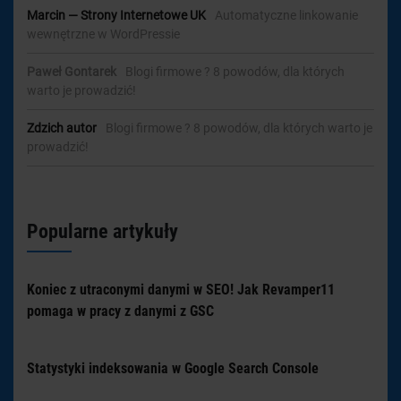
Marcin — Strony Internetowe UK
-
Automatyczne linkowanie
wewnętrzne w WordPressie
Paweł Gontarek
-
Blogi firmowe ? 8 powodów, dla których
warto je prowadzić!
Zdzich autor
-
Blogi firmowe ? 8 powodów, dla których warto je
prowadzić!
Popularne artykuły
Koniec z utraconymi danymi w SEO! Jak Revamper11
pomaga w pracy z danymi z GSC
Statystyki indeksowania w Google Search Console