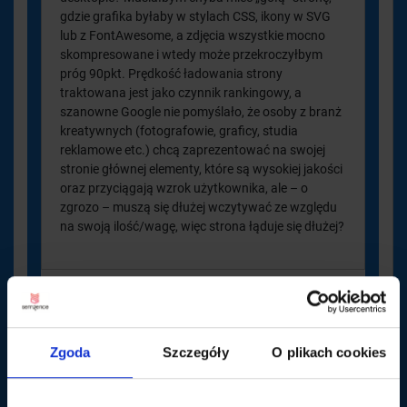
gdzie grafika byłaby w stylach CSS, ikony w SVG
lub z FontAwesome, a zdjęcia wszystkie mocno
skompresowane i wtedy może przekroczyłbym
próg 90pkt. Prędkość ładowania strony
traktowana jest jako czynnik rankingowy, a
szanowne Google nie pomyślało, że osoby z branż
kreatywnych (fotografowie, graficy, studia
reklamowe etc.) chcą zaprezentować na swojej
stronie głównej elementy, które są wysokiej jakości
oraz przyciągają wzrok użytkownika, ale – o
zgrozo – muszą się dłużej wczytywać ze względu
na swoją ilość/wagę, więc strona łąduje się dłużej?
Zgoda
Szczegóły
O plikach cookies
Adam
10 sierpnia 2016