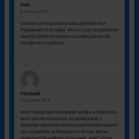
Piotr
9 czerwca 2016
Uważam ze teraz jest bardzie czytelniej niż w
PapeSpeed od Googlea. Ale coś czuje ze pobieranie
raportu będzie haczykiem na kolejny biznes dla
Googlea w przyszłości.
FotoGuzik
14 czerwca 2016
Może i osiągnięcie wysokiego wyniku w mobile ma
sens i jest do wykonania, bo wykluczamy z
działania większość dodatkowych funkcjonalności
czy też bajerów graficznych na stronie, ale na
desktopie? Musiałbym chyba mieć „gołą” stronę,