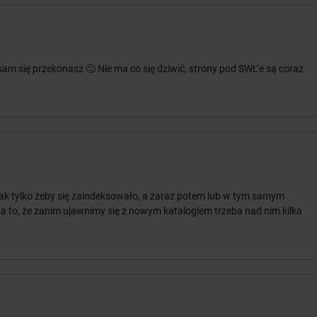
am się przekonasz 🙂 Nie ma co się dziwić, strony pod SWL’e są coraz
 tak tylko żeby się zaindeksowało, a zaraz potem lub w tym samym
i na to, że zanim ujawnimy się z nowym katalogiem trzeba nad nim kilka