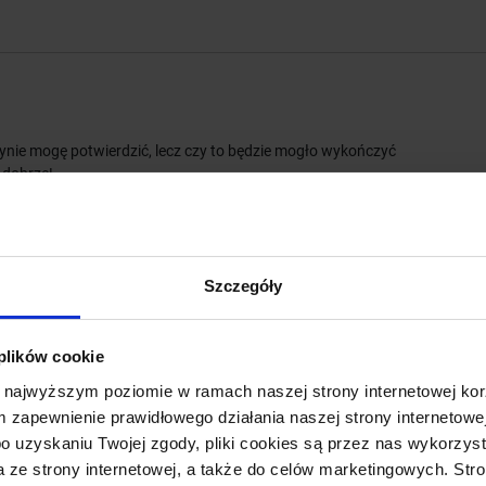
ynie mogę potwierdzić, lecz czy to będzie mogło wykończyć
 dobrze!
Szczegóły
i na starych domenach z historią i BL. Dziwne, że za samo linkowanie
 plików cookie
konkurencję. Kilka tysięcy linków in.. i konkurencja out. A tyle kłamią co
 najwyższym poziomie w ramach naszej strony internetowej kor
nie szkodzą.
m zapewnienie prawidłowego działania naszej strony internetowej
 po uzyskaniu Twojej zgody, pliki cookies są przez nas wykorz
a ze strony internetowej, a także do celów marketingowych. Str