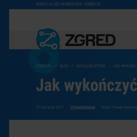
AGENCJA SEO WARSZAWA - ZGRED.PL
ZGRED.PL
/
BLOG
/
KATALOGI STRON
/
JAK WYKOŃC
Jak wykończyć
27 stycznia 2011
23 komentarze
Autor: Paweł Gontare