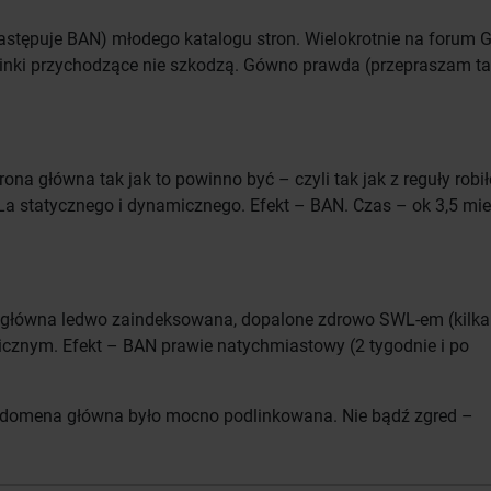
następuje BAN) młodego katalogu stron. Wielokrotnie na forum 
linki przychodzące nie szkodzą. Gówno prawda (przepraszam ta
ona główna tak jak to powinno być – czyli tak jak z reguły robi
WLa statycznego i dynamicznego. Efekt – BAN. Czas – ok 3,5 mi
na główna ledwo zaindeksowana, dopalone zdrowo SWL-em (kilka
micznym. Efekt – BAN prawie natychmiastowy (2 tygodnie i po
 domena główna było mocno podlinkowana. Nie bądź zgred –