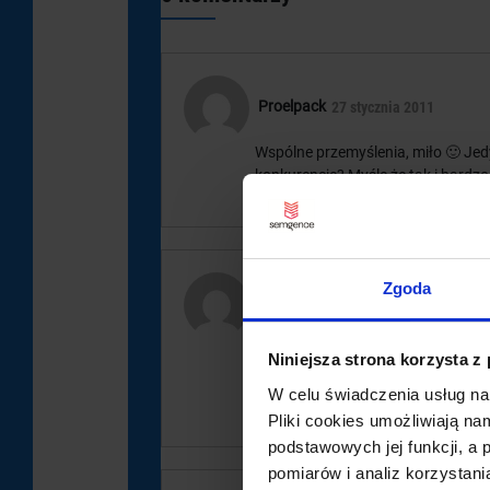
Proelpack
27 stycznia 2011
Wspólne przemyślenia, miło 🙂 Jed
konkurencję? Myślę że tak i bardzo
Zgoda
Katalog
27 stycznia 2011
Hmm dlatego lepiej stawiać katalog
Niniejsza strona korzysta z
dostaje się bana. Prosty sposób na 
W celu świadczenia usług na
chwila, że niby linki przychodzące 
Pliki cookies umożliwiają na
podstawowych jej funkcji, a
pomiarów i analiz korzystani