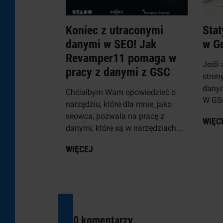
Koniec z utraconymi
Stat
danymi w SEO! Jak
w G
Revamper11 pomaga w
Jeśli
pracy z danymi z GSC
stron
danyc
Chciałbym Wam opowiedzieć o
W GSC
narzędziu, które dla mnie, jako
seowca, pozwala na pracę z
WIĘC
danymi, które są w narzędziach...
WIĘCEJ
0 komentarzy