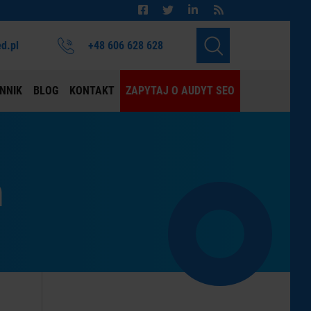
d.pl
+48 606 628 628
NNIK
BLOG
KONTAKT
ZAPYTAJ O AUDYT SEO
n