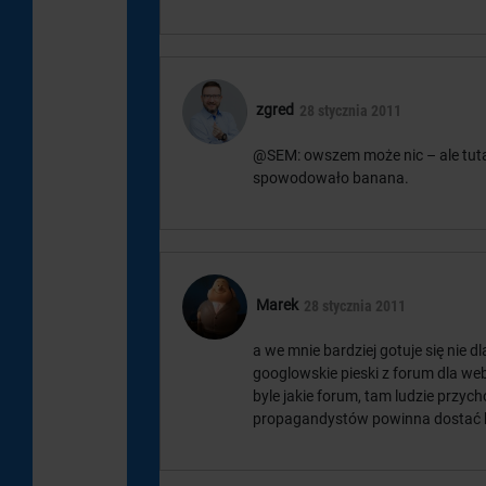
zgred
28 stycznia 2011
@SEM: owszem może nic – ale tuta
spowodowało banana.
Marek
28 stycznia 2011
a we mnie bardziej gotuje się nie d
googlowskie pieski z forum dla we
byle jakie forum, tam ludzie przyc
propagandystów powinna dostać b