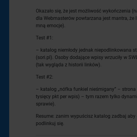
Okazało się, że jest możliwość wykończenia (
dla Webmasterów powtarzana jest mantra, że 
mną emocje).
Test #1:
– katalog niemłody jednak niepodlinkowana str
(sori.pl). Osoby dodające wpisy wrzuciły w S
(tak wygląda z historii linków).
Test #2:
– katalog „nófka funkiel nieśmigany” – stro
tysięcy pkt per wpis) – tym razem tylko dyna
sprawie).
Resume: zanim wypuścisz katalog zadbaj aby
podlinkuj się.