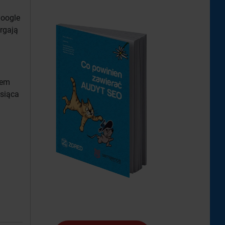
Google
rgają
łem
esiąca