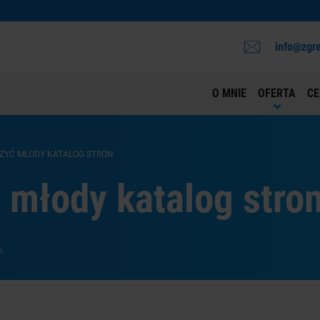
info@zgre
O MNIE
OFERTA
CE
ZYĆ MŁODY KATALOG STRON
 młody katalog stro
k