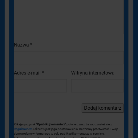
Nazwa
*
Adres e-mail
*
Witryna internetowa
Klikając przycisk
"Opublikuj komentarz"
potwierdzasz, że zapoznałeś się z
Regulaminem
i akceptujesz jego postanowienia. Będziemy przetwarzać Twoje
dane podane w formularzu w celu publikacji komentarza w serwisie.