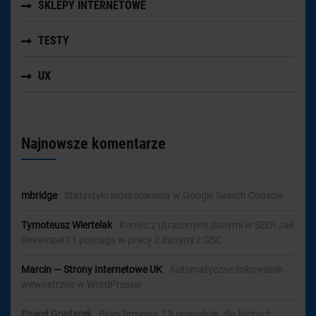
SKLEPY INTERNETOWE
TESTY
UX
Najnowsze komentarze
mbridge
-
Statystyki indeksowania w Google Search Console
Tymoteusz Wiertelak
-
Koniec z utraconymi danymi w SEO! Jak
Revamper11 pomaga w pracy z danymi z GSC
Marcin — Strony Internetowe UK
-
Automatyczne linkowanie
wewnętrzne w WordPressie
Paweł Gontarek
-
Blogi firmowe ? 8 powodów, dla których