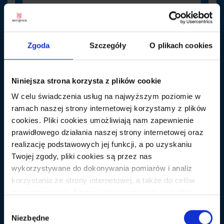
Zgoda
Szczegóły
O plikach cookies
katalog stron
10 grudnia 2011
Jaką domenę uznajecie za młodą? Czy półrocznej
Niniejsza strona korzysta z plików cookie
pozycjonowanej domenie może zaszkodzić taki
W celu świadczenia usług na najwyższym poziomie w
blast?
ramach naszej strony internetowej korzystamy z plików
cookies. Pliki cookies umożliwiają nam zapewnienie
prawidłowego działania naszej strony internetowej oraz
realizację podstawowych jej funkcji, a po uzyskaniu
Twojej zgody, pliki cookies są przez nas
wykorzystywane do dokonywania pomiarów i analiz
zgred
korzystania ze strony internetowej, a także do celów
10 grudnia 2011
marketingowych. Strona wykorzystuje również pliki
cookies oraz technologie do nich zbliżone (np.
Wybór
Pół roku to stanowczo młoda domena … dla mnie
anonimowe pingi) podmiotów trzecich w celu korzystania
Niezbędne
stara domena to min. 2-3 lata.
zgody