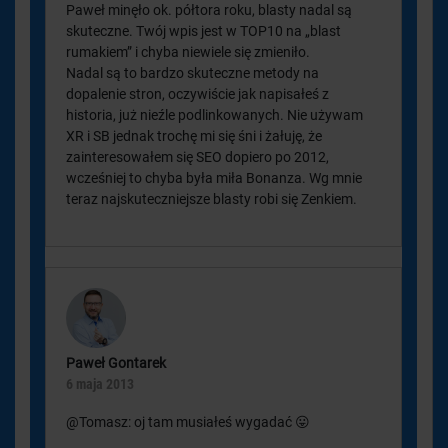
Paweł minęło ok. półtora roku, blasty nadal są
skuteczne. Twój wpis jest w TOP10 na „blast
rumakiem” i chyba niewiele się zmieniło.
Nadal są to bardzo skuteczne metody na
dopalenie stron, oczywiście jak napisałeś z
historia, już nieźle podlinkowanych. Nie używam
XR i SB jednak trochę mi się śni i żałuję, że
zainteresowałem się SEO dopiero po 2012,
wcześniej to chyba była miła Bonanza. Wg mnie
teraz najskuteczniejsze blasty robi się Zenkiem.
Paweł Gontarek
6 maja 2013
@Tomasz: oj tam musiałeś wygadać 😛