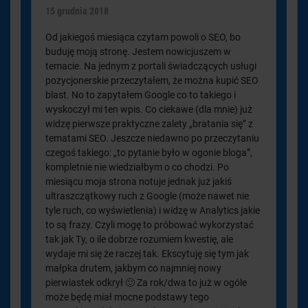
15 grudnia 2018
Od jakiegoś miesiąca czytam powoli o SEO, bo
buduję moją stronę. Jestem nowicjuszem w
temacie. Na jednym z portali świadczących usługi
pozycjonerskie przeczytałem, że można kupić SEO
blast. No to zapytałem Google co to takiego i
wyskoczył mi ten wpis. Co ciekawe (dla mnie) już
widzę pierwsze praktyczne zalety „bratania się” z
tematami SEO. Jeszcze niedawno po przeczytaniu
czegoś takiego: „to pytanie było w ogonie bloga”,
kompletnie nie wiedziałbym o co chodzi. Po
miesiącu moja strona notuje jednak już jakiś
ultraszczątkowy ruch z Google (może nawet nie
tyle ruch, co wyświetlenia) i widzę w Analytics jakie
to są frazy. Czyli mogę to próbować wykorzystać
tak jak Ty, o ile dobrze rozumiem kwestię, ale
wydaje mi się że raczej tak. Ekscytuję się tym jak
małpka drutem, jakbym co najmniej nowy
pierwiastek odkrył 🙂 Za rok/dwa to już w ogóle
może będę miał mocne podstawy tego