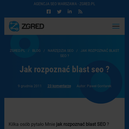
AGENCJA SEO WARSZAWA - ZGRED.PL
ZGRED.PL
/
BLOG
/
NARZĘDZIA SEO
/
JAK ROZPOZNAĆ BLAST
SEO ?
Jak rozpoznać blast seo ?
9 grudnia 2011
23 komentarze
Autor: Paweł Gontarek
Kilka osób pytało Mnie
jak rozpoznać blast SEO
?