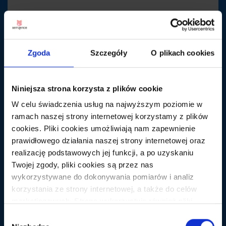
Zgoda
Szczegóły
O plikach cookies
Niniejsza strona korzysta z plików cookie
W celu świadczenia usług na najwyższym poziomie w
ramach naszej strony internetowej korzystamy z plików
cookies. Pliki cookies umożliwiają nam zapewnienie
prawidłowego działania naszej strony internetowej oraz
realizację podstawowych jej funkcji, a po uzyskaniu
Twojej zgody, pliki cookies są przez nas
wykorzystywane do dokonywania pomiarów i analiz
RÓŻNE
korzystania ze strony internetowej, a także do celów
Druga linia narzędzi SEOwca, czyli aplikacje
marketingowych. Strona wykorzystuje również pliki
nie związane bezpośrednio z SEO
cookies oraz technologie do nich zbliżone (np.
Wybór
O aplikacjach służących do pozycjonowania napisano
anonimowe pingi) podmiotów trzecich w celu korzystania