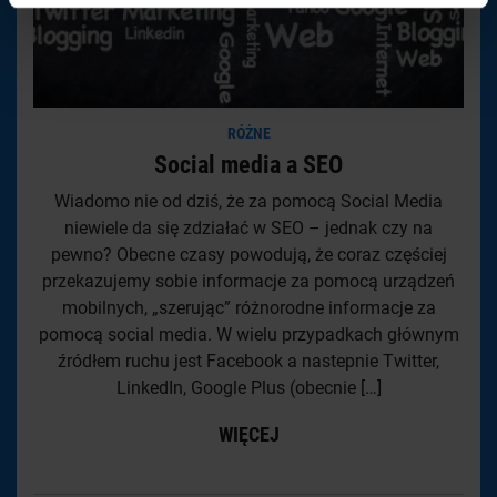
RÓŻNE
Social media a SEO
Wiadomo nie od dziś, że za pomocą Social Media
niewiele da się zdziałać w SEO – jednak czy na
pewno? Obecne czasy powodują, że coraz częściej
przekazujemy sobie informacje za pomocą urządzeń
mobilnych, „szerując” różnorodne informacje za
pomocą social media. W wielu przypadkach głównym
źródłem ruchu jest Facebook a nastepnie Twitter,
LinkedIn, Google Plus (obecnie […]
WIĘCEJ