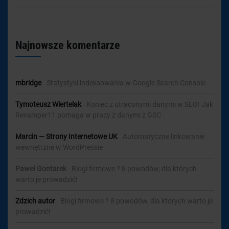
Najnowsze komentarze
mbridge
-
Statystyki indeksowania w Google Search Console
Tymoteusz Wiertelak
-
Koniec z utraconymi danymi w SEO! Jak
Revamper11 pomaga w pracy z danymi z GSC
Marcin — Strony Internetowe UK
-
Automatyczne linkowanie
wewnętrzne w WordPressie
Paweł Gontarek
-
Blogi firmowe ? 8 powodów, dla których
warto je prowadzić!
Zdzich autor
-
Blogi firmowe ? 8 powodów, dla których warto je
prowadzić!