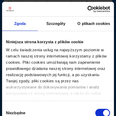
Nie wszyscy zdają sobie sprawę z tego, że Dysk
Google może działać jako automatyczny OCR (skrót
od ang. Optical Character Recognition). Oznacza to, że
zdjęcia i pliki PDF, które zapiszemy na dysku, mogą
Zgoda
Szczegóły
O plikach cookies
być przeskanowane przez algorytm Google, który
odnajdzie na nich tekst i przekształci go w dokument
gotowy do edycji.
Niniejsza strona korzysta z plików cookie
W celu świadczenia usług na najwyższym poziomie w
Żeby automatycznie wyciągnąć tekst, musimy zapisać
ramach naszej strony internetowej korzystamy z plików
na Dysku Google plik w formacie .JPEG, .PNG, .GIF, lub
cookies. Pliki cookies umożliwiają nam zapewnienie
.PDF, a następnie otworzyć go jako Dokument Google.
prawidłowego działania naszej strony internetowej oraz
I tyle! Powstanie dokument, w którym zobaczymy cały
realizację podstawowych jej funkcji, a po uzyskaniu
obraz w oryginale, a pod spodem znajdziemy
Twojej zgody, pliki cookies są przez nas
edytowalny tekst.
wykorzystywane do dokonywania pomiarów i analiz
korzystania ze strony internetowej, a także do celów
marketingowych. Strona wykorzystuje również pliki
cookies oraz technologie do nich zbliżone (np.
Wybór
anonimowe pingi) podmiotów trzecich w celu korzystania
Niezbędne
zgody