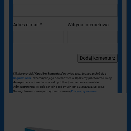
Adres e-mail
*
Witryna internetowa
Klikając przycisk
"Opublikuj komentarz"
potwierdzasz, że zapoznałeś się z
Regulaminem
i akceptujesz jego postanowienia. Będziemy przetwarzać Twoje
dane podane w formularzu w celu publikacji komentarza w serwisie.
Administratorem Twoich danych osobowych jest SEMGENCE Sp. z o.o.
Szczegółowe informacje znajdziesz w naszej
Polityce prywatności
.