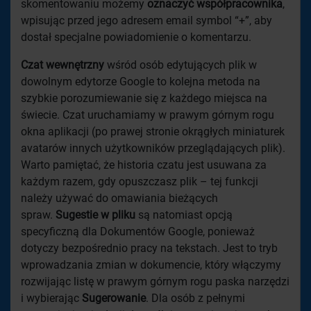
skomentowaniu możemy
oznaczyć współpracownika
,
wpisując przed jego adresem email symbol “+”, aby
dostał specjalne powiadomienie o komentarzu.
Czat wewnętrzny
wśród osób edytujących plik w
dowolnym edytorze Google to kolejna metoda na
szybkie porozumiewanie się z każdego miejsca na
świecie. Czat uruchamiamy w prawym górnym rogu
okna aplikacji (po prawej stronie okrągłych miniaturek
avatarów innych użytkowników przeglądających plik).
Warto pamiętać, że historia czatu jest usuwana za
każdym razem, gdy opuszczasz plik – tej funkcji
należy używać do omawiania bieżących
spraw.
Sugestie w pliku
są natomiast opcją
specyficzną dla Dokumentów Google, ponieważ
dotyczy bezpośrednio pracy na tekstach. Jest to tryb
wprowadzania zmian w dokumencie, który włączymy
rozwijając listę w prawym górnym rogu paska narzędzi
i wybierając
Sugerowanie
. Dla osób z pełnymi