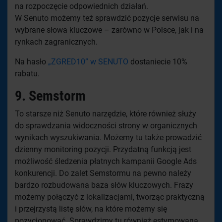
na rozpoczęcie odpowiednich działań.
W Senuto możemy też sprawdzić pozycje serwisu na
wybrane słowa kluczowe – zarówno w Polsce, jak i na
rynkach zagranicznych.
Na hasło
„ZGRED10” w SENUTO
dostaniecie 10%
rabatu.
9. Semstorm
To starsze niż Senuto narzędzie, które również służy
do sprawdzania widoczności strony w organicznych
wynikach wyszukiwania. Możemy tu także prowadzić
dzienny monitoring pozycji. Przydatną funkcją jest
możliwość śledzenia płatnych kampanii Google Ads
konkurencji. Do zalet Semstormu na pewno należy
bardzo rozbudowana baza słów kluczowych. Frazy
możemy połączyć z lokalizacjami, tworząc praktyczną
i przejrzystą listę słów, na które możemy się
pozycjonować. Sprawdzimy tu również estymowaną