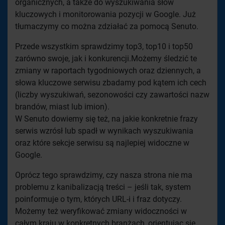
organicznych, a także do wyszukiwania słów
kluczowych i monitorowania pozycji w Google. Już
tłumaczymy co można zdziałać za pomocą Senuto.
Przede wszystkim sprawdzimy top3, top10 i top50
zarówno swoje, jak i konkurencji.Możemy śledzić te
zmiany w raportach tygodniowych oraz dziennych, a
słowa kluczowe serwisu zbadamy pod kątem ich cech
(liczby wyszukiwań, sezonowości czy zawartości nazw
brandów, miast lub imion).
W Senuto dowiemy się też, na jakie konkretnie frazy
serwis wzrósł lub spadł w wynikach wyszukiwania
oraz które sekcje serwisu są najlepiej widoczne w
Google.
Oprócz tego sprawdzimy, czy nasza strona nie ma
problemu z kanibalizacją treści – jeśli tak, system
poinformuje o tym, których URL-i i fraz dotyczy.
Możemy też weryfikować zmiany widoczności w
całym kraju w konkretnych branżach, orientując się,