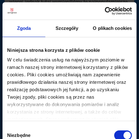
więcej, jednak tutaj wymieniliśmy te najpopularniejsze,
które naszym zdaniem najlepiej spełniają swoją
funkcję. W przypadku analiza czynników onsite nie
można oczywiście pominąć darmowych narzędzi
Zgoda
Szczegóły
O plikach cookies
dostarczonych przez Google.
Niniejsza strona korzysta z plików cookie
W celu świadczenia usług na najwyższym poziomie w
ramach naszej strony internetowej korzystamy z plików
cookies. Pliki cookies umożliwiają nam zapewnienie
prawidłowego działania naszej strony internetowej oraz
realizację podstawowych jej funkcji, a po uzyskaniu
Twojej zgody, pliki cookies są przez nas
wykorzystywane do dokonywania pomiarów i analiz
korzystania ze strony internetowej, a także do celów
11. Kawa
marketingowych. Strona wykorzystuje również pliki
cookies oraz technologie do nich zbliżone (np.
Wybór
Codzienny nektar Seowca zapewniający mu
anonimowe pingi) podmiotów trzecich w celu korzystania
Niezbędne
zgody
niespożytą energię na kilka godzin. Od samego ranka