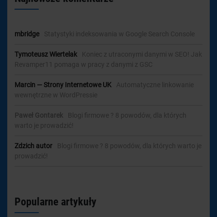
mbridge
-
Statystyki indeksowania w Google Search Console
Tymoteusz Wiertelak
-
Koniec z utraconymi danymi w SEO! Jak
Revamper11 pomaga w pracy z danymi z GSC
Marcin — Strony Internetowe UK
-
Automatyczne linkowanie
wewnętrzne w WordPressie
Paweł Gontarek
-
Blogi firmowe ? 8 powodów, dla których
warto je prowadzić!
Zdzich autor
-
Blogi firmowe ? 8 powodów, dla których warto je
prowadzić!
Popularne artykuły