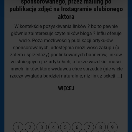
sponsorowanego, przez mailing po
publikację zdjęć na Instagramie ulubionego
aktora
W kontekście pozyskiwania linków ? bo to pewnie
głównie zainteresuje czytelników bloga ? Influ oferuje
wiele. Poza możliwością publikacji artykułów
sponsorowanych, udostępnia możliwość zakupu (a
zatem i sprzedaży) podlinkowanych bannerów, linków
w istniejących już artykułach, a także wszelkiej maści
innych linków, które wydawca chce sprzedać (nie wiele
rzeczy wygląda bardziej naturalnie, niż link z sekcji […]
WIĘCEJ
1
2
3
4
5
6
7
8
9