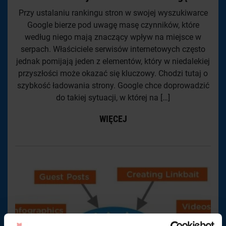
Przy ustalaniu rankingu stron w swojej wyszukiwarce
Google bierze pod uwagę masę czynników, które
według niego mają znaczący wpływ na miejsce w
serpach. Właściciele serwisów internetowych często
jednak pomijają jeden z elementów, który w niedalekiej
przyszłości może okazać się kluczowy. Chodzi tutaj o
szybkość ładowania strony. Google chce doprowadzić
do takiej sytuacji, w której na […]
WIĘCEJ