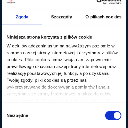
Zgoda
Szczegóły
O plikach cookies
Niniejsza strona korzysta z plików cookie
RÓŻNE
W celu świadczenia usług na najwyższym poziomie w
Naturalne linkowanie – bezpieczny
ramach naszej strony internetowej korzystamy z plików
linkbuilding?
cookies. Pliki cookies umożliwiają nam zapewnienie
prawidłowego działania naszej strony internetowej oraz
Wielokrotnie są opisywane różne propozycje związane
realizację podstawowych jej funkcji, a po uzyskaniu
z pozycjonowaniem serwisu skupiające się na
Twojej zgody, pliki cookies są przez nas
przedstawieniu aspektów pozyskiwania odnośników.
wykorzystywane do dokonywania pomiarów i analiz
Wielokrotnie dostaję pytania typu a ile procent
korzystania ze strony internetowej, a także do celów
anchorów w całym procesie można użyć? Do wróżki
marketingowych. Strona wykorzystuje również pliki
mi daleko ale procenty lubię 😉 Mkane na swoim blogu
cookies oraz technologie do nich zbliżone (np.
Wybór
przedstawił kilka typów linków, którymi można się
anonimowe pingi) podmiotów trzecich w celu korzystania
Niezbędne
zgody
posługiwać w procesie pozycjonowania. Są to: Link […]
z zewnętrznych narzędzi analitycznych i