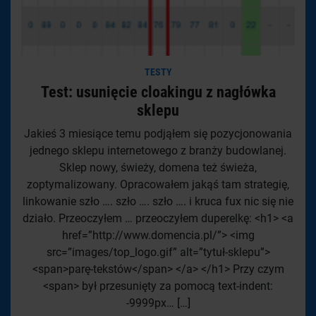
TESTY
Test: usunięcie cloakingu z nagłówka
sklepu
Jakieś 3 miesiące temu podjąłem się pozycjonowania
jednego sklepu internetowego z branży budowlanej.
Sklep nowy, świeży, domena też świeża,
zoptymalizowany. Opracowałem jakąś tam strategię,
linkowanie szło …. szło …. szło …. i kruca fux nic się nie
działo. Przeoczyłem … przeoczyłem duperelkę: <h1> <a
href=”http://www.domencia.pl/”> <img
src=”images/top_logo.gif” alt=”tytuł-sklepu”>
<span>parę-tekstów</span> </a> </h1> Przy czym
<span> był przesunięty za pomocą text-indent:
-9999px… […]