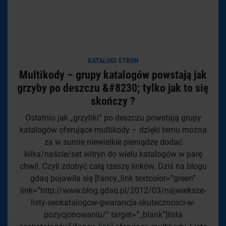
KATALOGI STRON
Multikody – grupy katalogów powstają jak
grzyby po deszczu &#8230; tylko jak to się
skończy ?
Ostatnio jak „grzybki” po deszczu powstają grupy
katalogów oferujące multikody – dzięki temu można
za w sumie niewielkie pieniądze dodać
kilka/naście/set witryn do wielu katalogów w parę
chwil. Czyli zdobyć całą rzeszę linków. Dziś na blogu
gdaq pojawiła się [fancy_link textcolor=”green”
link=”http://www.blog.gdaq.pl/2012/03/najwieksze-
listy-seokatalogow-gwarancja-skutecznosci-w-
pozycjonowaniu/” target=”_blank”]lista