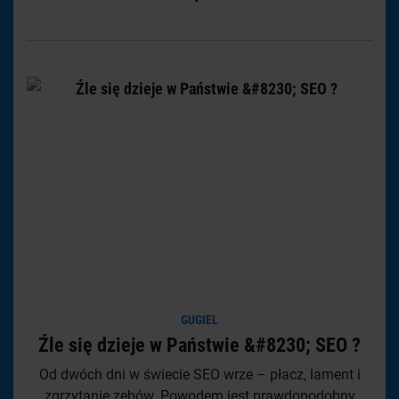
GUGIEL
Źle się dzieje w Państwie &#8230; SEO ?
Od dwóch dni w świecie SEO wrze – płacz, lament i
zgrzytanie zębów. Powodem jest prawdopodobny