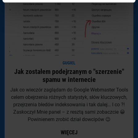
GUGIEL
Jak zostałem podejrzanym o "szerzenie"
spamu w internecie
Jak co wieczór zaglądam do Google Webmaster Tools
celem obejrzenia różnych statystyk, słów kluczowych,
przejrzenia błedów indeksowania i tak dalej… I co ?!
Zaskoczył Mnie panel – z resztą sami zobaczcie 😀
Powinienem zrobić dział dowcipów 😉
WIĘCEJ