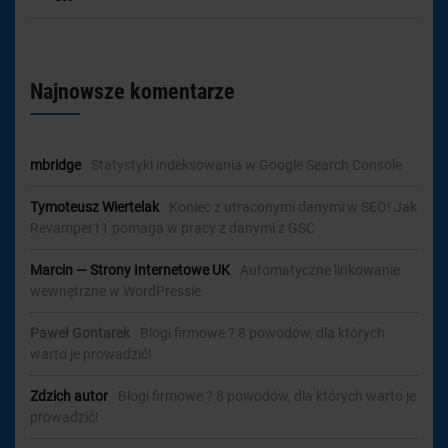
Najnowsze komentarze
mbridge
-
Statystyki indeksowania w Google Search Console
Tymoteusz Wiertelak
-
Koniec z utraconymi danymi w SEO! Jak
Revamper11 pomaga w pracy z danymi z GSC
Marcin — Strony Internetowe UK
-
Automatyczne linkowanie
wewnętrzne w WordPressie
Paweł Gontarek
-
Blogi firmowe ? 8 powodów, dla których
warto je prowadzić!
Zdzich autor
-
Blogi firmowe ? 8 powodów, dla których warto je
prowadzić!