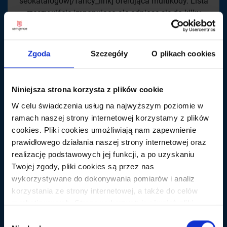
seokatalogów[/fancy_link] oferująca multikody. Lista
rzeczywiście imponująca ale odniosę się do kilku
kwestii: […]
WIĘCEJ
Zgoda
Szczegóły
O plikach cookies
Niniejsza strona korzysta z plików cookie
W celu świadczenia usług na najwyższym poziomie w
ramach naszej strony internetowej korzystamy z plików
cookies. Pliki cookies umożliwiają nam zapewnienie
prawidłowego działania naszej strony internetowej oraz
realizację podstawowych jej funkcji, a po uzyskaniu
Twojej zgody, pliki cookies są przez nas
wykorzystywane do dokonywania pomiarów i analiz
korzystania ze strony internetowej, a także do celów
marketingowych. Strona wykorzystuje również pliki
cookies oraz technologie do nich zbliżone (np.
Wybór