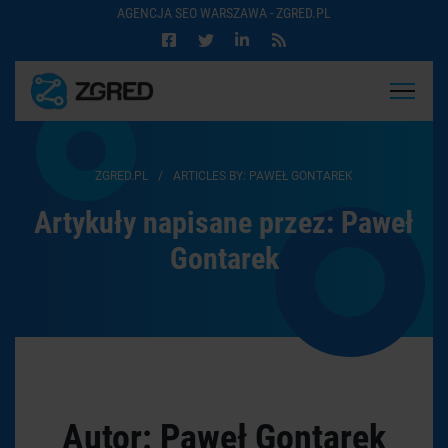
AGENCJA SEO WARSZAWA - ZGRED.PL
ZGRED.PL
/
ARTICLES BY: PAWEŁ GONTAREK
Artykuły napisane przez: Paweł
Gontarek
Autor: Paweł Gontarek