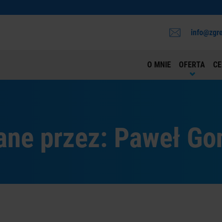
info@zgre
O MNIE
OFERTA
CE
ane przez: Paweł Go