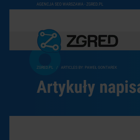
AGENCJA SEO WARSZAWA - ZGRED.PL
ZGRED.PL
/
ARTICLES BY: PAWEŁ GONTAREK
Artykuły napis