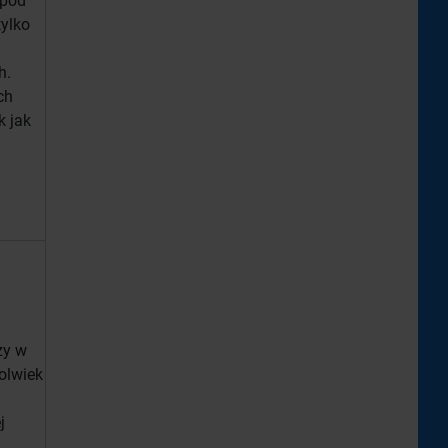
 pod
tylko
h.
ch
k jak
zy w
olwiek
j