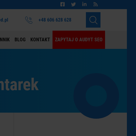
d.pl
+48 606 628 628
NNIK
BLOG
KONTAKT
ZAPYTAJ O AUDYT SEO
ntarek