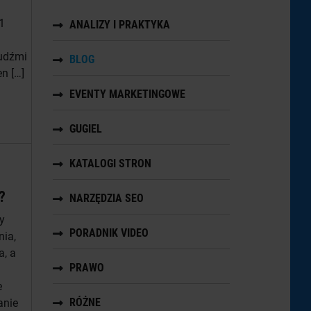
1
ANALIZY I PRAKTYKA
ludźmi
BLOG
en […]
EVENTY MARKETINGOWE
GUGIEL
KATALOGI STRON
?
NARZĘDZIA SEO
y
PORADNIK VIDEO
nia,
a, a
PRAWO
e
RÓŻNE
anie