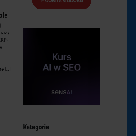
Pobierz ebooka
ole
j
frazy
ERP-
e
.
e […]
Kategorie