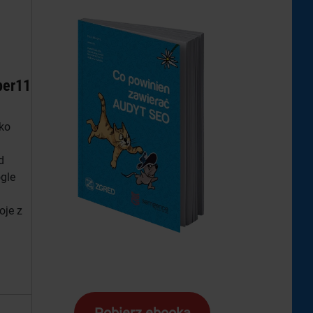
per11
ko
h
d
gle
oje z