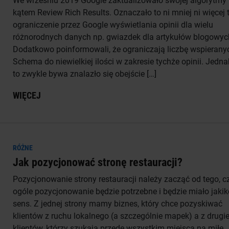
We wrześniu 2019 Google zaktualizowało swojej algorytmy
kątem Review Rich Results. Oznaczało to ni mniej ni więcej 
ograniczenie przez Google wyświetlania opinii dla wielu
różnorodnych danych np. gwiazdek dla artykułów blogowyc
Dodatkowo poinformowali, że ograniczają liczbę wspierany
Schema do niewielkiej ilości w zakresie tychże opinii. Jedna
to zwykle bywa znalazło się obejście […]
WIĘCEJ
RÓŻNE
Jak pozycjonować stronę restauracji?
Pozycjonowanie strony restauracji należy zacząć od tego, c
ogóle pozycjonowanie będzie potrzebne i będzie miało jakik
sens. Z jednej strony mamy biznes, który chce pozyskiwać
klientów z ruchu lokalnego (a szczególnie mapek) a z drugie
klientów, którzy szukają przede wszystkim miejsca na miłe