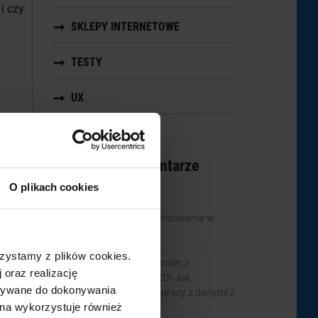
i czy
SKLEPY INTERNETOWE
TESTY
UX
am
Najnowsze komentarze
O plikach cookies
Tymi
ec
mbridge
-
Statystyki indeksowania w
Google Search Console
 tym
zystamy z plików cookies.
Tymoteusz Wiertelak
-
Koniec z
 oraz realizację
utraconymi danymi w SEO! Jak
ystywane do dokonywania
Revamper11 pomaga w pracy z danymi z
ona wykorzystuje również
GSC