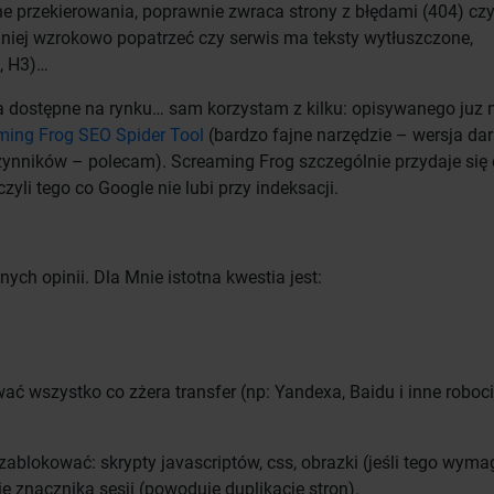
przekierowania, poprawnie zwraca strony z błędami (404) czy
niej wzrokowo popatrzeć czy serwis ma teksty wytłuszczone,
, H3)…
 dostępne na rynku… sam korzystam z kilku: opisywanego juz 
ming Frog SEO Spider Tool
(bardzo fajne narzędzie – wersja d
ynników – polecam). Screaming Frog szczególnie przydaje się
yli tego co Google nie lubi przy indeksacji.
ych opinii. Dla Mnie istotna kwestia jest:
ć wszystko co zżera transfer (np: Yandexa, Baidu i inne roboci
zablokować: skrypty javascriptów, css, obrazki (jeśli tego wyma
e znacznika sesji (powoduje duplikację stron).