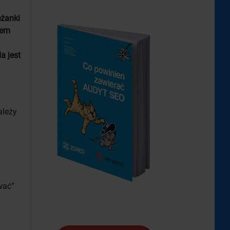
eżanki
zem
a jest
ależy
wać”