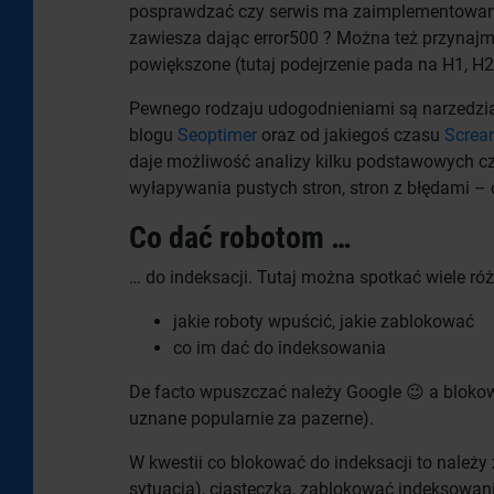
posprawdzać czy serwis ma zaimplementowane 
zawiesza dając error500 ? Można też przynajm
powiększone (tutaj podejrzenie pada na H1, H2
Pewnego rodzaju udogodnieniami są narzedzia
blogu
Seoptimer
oraz od jakiegoś czasu
Screa
daje możliwość analizy kilku podstawowych cz
wyłapywania pustych stron, stron z błędami – cz
Co dać robotom …
… do indeksacji. Tutaj można spotkać wiele różn
jakie roboty wpuścić, jakie zablokować
co im dać do indeksowania
De facto wpuszczać należy Google 😉 a blokowa
uznane popularnie za pazerne).
W kwestii co blokować do indeksacji to należy 
sytuacja), ciasteczka, zablokować indeksowani