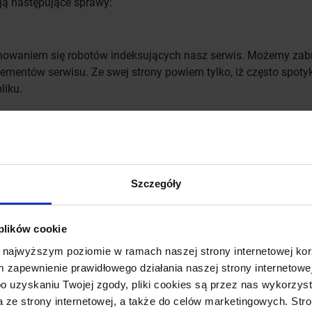
ają następujące sprawy:
achowaniem się robotów indeksujących nasz serwis. Możemy zab
lementów serwisu. Ze swej strony powiem tylko, iż często spot
liku.
erować indeksacją poszczególnych podstron serwisu. Szczególn
taje sporo podstron, których indeksacja jest niepotrzebna (np.
anie…).
Szczegóły
su dla błędów zwracanych wyszukiwarkom – błędy 404 (brak st
 plików cookie
z odnośnikami do kilku podstron serwisu. Jeśli serwis działa
 najwyższym poziomie w ramach naszej strony internetowej kor
pności – wyszukiwarki tego nie lubią i potrafią „otagować” se
m zapewnienie prawidłowego działania naszej strony internetowej
nikach wyszukania na dalsze pozycje.
 po uzyskaniu Twojej zgody, pliki cookies są przez nas wykorz
a ze strony internetowej, a także do celów marketingowych. Str