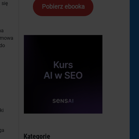
 się
Pobierz ebooka
na
armowa
 do
ki
ga
Kategorie