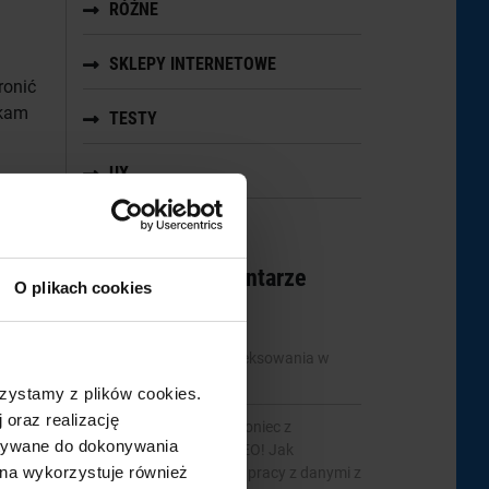
RÓŻNE
SKLEPY INTERNETOWE
ronić
ykam
TESTY
UX
ie
Najnowsze komentarze
O plikach cookies
rony)
mbridge
-
Statystyki indeksowania w
Google Search Console
zystamy z plików cookies.
rwis
 oraz realizację
Tymoteusz Wiertelak
-
Koniec z
ystywane do dokonywania
utraconymi danymi w SEO! Jak
ona wykorzystuje również
Revamper11 pomaga w pracy z danymi z