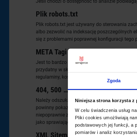
Jeśli chodzi o dostępność to analizie podleag
Plik robots.txt
Plik robots.txt jest używany do sterowania z
albo zezwolić na indeksację poszczególnych e
się z problemami poprawnej konfiguracji tego p
META Tagi dla robotów
Jest to bardzo istotny tag META – pozwala st
przydatny w sklepach internetowych gdzie pows
regulaminy, koszyk, rejestracja klientów, logow
Zgoda
404, 500 …
Należy odszukać i poprawić zachowanie serwi
Niniejsza strona korzysta z
powinny pokazywać konkretną informację wraz 
W celu świadczenia usług na
niepoprawnie zwracać może błąd 500 o niedostę
Pliki cookies umożliwiają na
jako sprawiający kłopoty i przesunąć go w wy
podstawowych jej funkcji, a
pomiarów i analiz korzystani
XML Sitemap