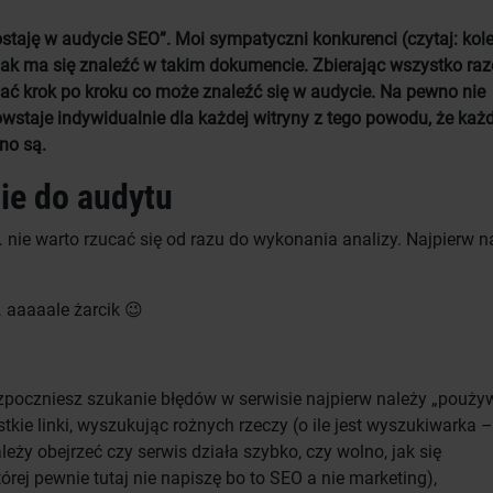
ostaję w audycie SEO”. Moi sympatyczni konkurenci (czytaj: kol
 i jak ma się znaleźć w takim dokumencie. Zbierając wszystko ra
isać krok po kroku co może znaleźć się w audycie. Na pewno nie
staje indywidualnie dla każdej witryny z tego powodu, że każd
no są.
ie do audytu
 nie warto rzucać się od razu do wykonania analizy. Najpierw n
 aaaaale żarcik 😉
zpoczniesz szukanie błędów w serwisie najpierw należy „pouży
ie linki, wyszukując rożnych rzeczy (o ile jest wyszukiwarka –
eży obejrzeć czy serwis działa szybko, czy wolno, jak się
órej pewnie tutaj nie napiszę bo to SEO a nie marketing),