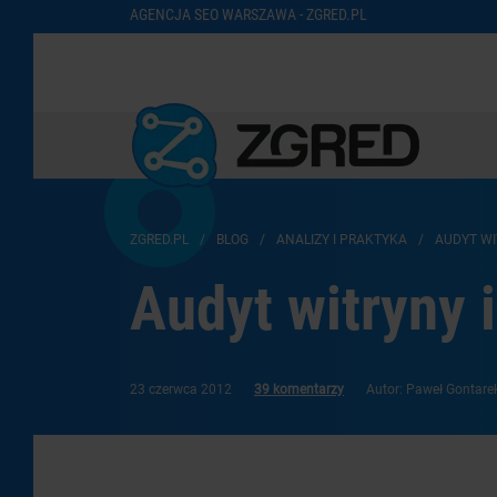
AGENCJA SEO WARSZAWA - ZGRED.PL
ZGRED.PL
/
BLOG
/
ANALIZY I PRAKTYKA
/
AUDYT WI
Audyt witryny 
23 czerwca 2012
39 komentarzy
Autor: Paweł Gontare