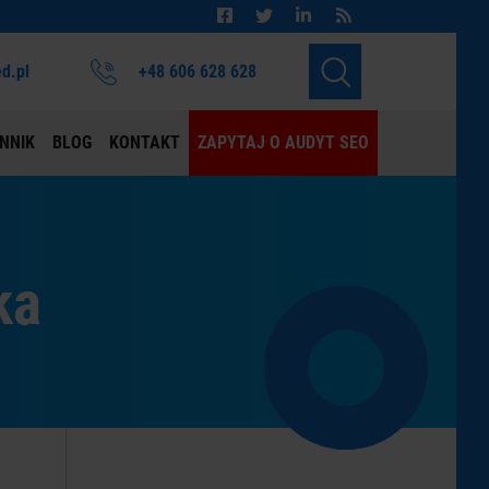
d.pl
+48 606 628 628
NNIK
BLOG
KONTAKT
ZAPYTAJ O AUDYT SEO
ka