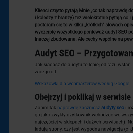
Klienci często pytają Mnie „co tak naprawdę d
i koledzy z branży) też wielokrotnie pytają co
postaram się to w kilku „krótkich” słowach op
wyczerpię wszystkiego ponieważ audyt SEO pow
inaczej zbudowana. Ale cechy wspólne na pew
Audyt SEO – Przygotowan
Jak siadasz do audytu to lepiej od razu wstań…
zacząć od ….
Wskazówki dla webmasterów według Google
…
Obejrzyj i poklikaj w serwisie
Zanim tak
naprawdę zaczniesz
audyty seo
i ro
go jako zwykły użytkownik wchodząc we wszystk
najczęściej w sklepach i dużych serwisach). Nal
ładują strony, czy jest wygodna nawigacja (o kt