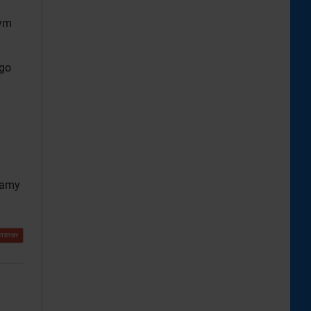
tym
go
mamy