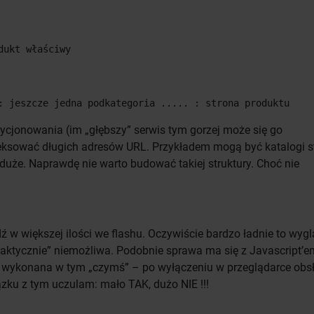
dukt właściwy
: jeszcze jedna podkategoria ..... : strona produktu
ycjonowania (im „głębszy” serwis tym gorzej może się go
deksować długich adresów URL. Przykładem mogą być katalogi s
 duże. Naprawdę nie warto budować takiej struktury. Choć nie
 w większej ilości we flashu. Oczywiście bardzo ładnie to wyg
„praktycznie” niemożliwa. Podobnie sprawa ma się z Javascript’
yła wykonana w tym „czymś” – po wyłączeniu w przeglądarce obs
iązku z tym uczulam: mało TAK, dużo NIE !!!