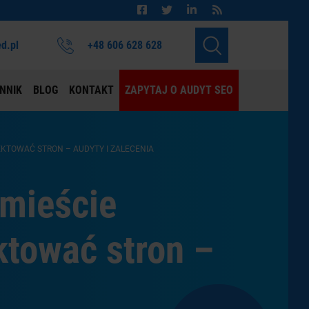
d.pl
+48 606 628 628
NNIK
BLOG
KONTAKT
ZAPYTAJ O AUDYT SEO
EKTOWAĆ STRON – AUDYTY I ZALECENIA
 mieście
ktować stron –