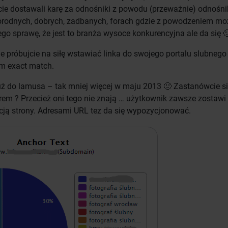
ecie dostawali karę za odnośniki z powodu (przeważnie) odnośn
orodnych, dobrych, zadbanych, forach gdzie z powodzeniem mo
ego sprawę, że jest to branża wysoce konkurencyjna ale da się 
 próbujcie na siłę wstawiać linka do swojego portalu slubnego
em exact match.
 do lamusa – tak mniej więcej w maju 2013 🙂 Zastanówcie si
m ? Przecież oni tego nie znają … użytkownik zawsze zostawi
cją strony. Adresami URL tez da się wypozycjonować.