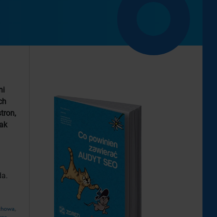
ni
ch
tron,
jak
da.