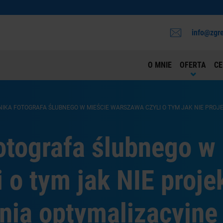
info@zgre
O MNIE
OFERTA
CE
NIKA FOTOGRAFA ŚLUBNEGO W MIEŚCIE WARSZAWA CZYLI O TYM JAK NIE PROJ
otografa ślubnego w
 o tym jak NIE proje
enia optymalizacyjne