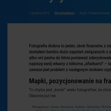
1 grudnia 2013
38 komentarzy
Autor: Paweł Gontarek
Fotografia ślubna to jeden, obok finansów, z 
dostałem bardzo dużo zapytań związanych z s
albo oni pecha do Mnie ponieważ zdecydowałe
napiszę swój własny z kilkoma „kfiatkami” – 
zawsze jest problem z następnym krokiem czyl
Mapki, pozycjonowanie na fr
To chyba jest „konik” wielu fotografów, że chci
Obecnie już nie.