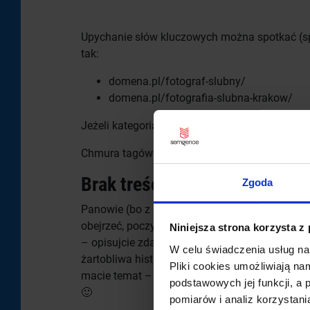
Upychanie słów kluczowych można spotkać (sp
tak:
domena.pl/fotograf-slubny/
domena.pl/fotografia-slubna-krakow/
Jeżeli kategoria nazywa się „góry” to tak ma b
Chmura tagów również wykorzytywana jest pona
Brak treści …
Zgoda
Panowie (bo z reguł piszą Pany) zapytajcie sw
obejrzeć, poczytać ? Same krótkie zdanie w stylu
Niniejsza strona korzysta z
– opisujcie zdarzenie: gdzie, kto brał ślub, g
W celu świadczenia usług na
żartobliwa historyjka jaka wydarzyła się pod
Pliki cookies umożliwiają na
macie temat – opiszcie !!! Google na pewno ni
podstawowych jej funkcji, a
🙂
pomiarów i analiz korzystani