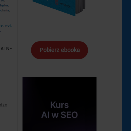
EALNE.
Pobierz ebooka
rdzo