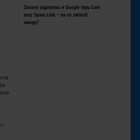
Zmiany algorytmu w Google typu Core
oraz Spam Link – na co zwrócić
uwagę?
e te
nie
enie
 i