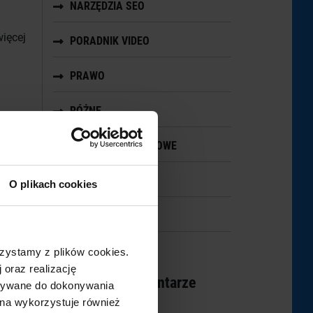
NARZĘDZIA SEO
ięcej
PORADNIK VIDEO
PRAWO
RÓŻNE
SKLEPY INTERNETOWE
uk.
TESTY
O plikach cookies
UX
bloga
zystamy z plików cookies.
–
 oraz realizację
no też
Najnowsze komentarze
ystywane do dokonywania
ona wykorzystuje również