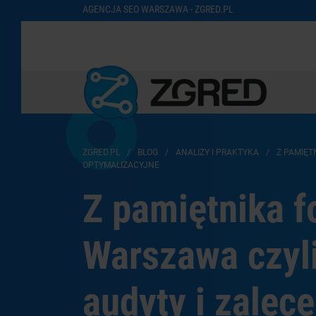
AGENCJA SEO WARSZAWA - ZGRED.PL
ZGRED.PL
/
BLOG
/
ANALIZY I PRAKTYKA
/
Z PAMIĘT
OPTYMALIZACYJNE
Z pamiętnika f
Warszawa czyli
audyty i zalec