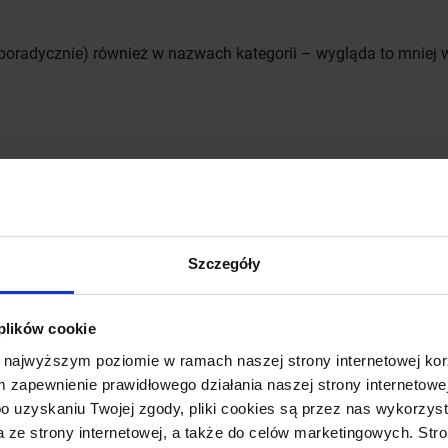
oradycznie) również w nazwach kategorii – wygląda to mniej w
yć – spamem już będzie „fotografia-slubna-gory-stolowe”.
d wszelką miarę. Zasadą jest 2-3 tagi na wpis a nie 20-30 szt
Szczegóły
oich żon, matek,
kochanek
co JE kręci na stronie ? Co chciałyby
 „Ślub Bartka i Beaty” i kilka fotek to nie tędy droga. Załóżcie 
 plików cookie
dzie były wykonywane zdjęcia. Może być tez ciekawa, śmieszna,
 najwyższym poziomie w ramach naszej strony internetowej kor
czas sesji (np paw wskoczył Panu młodemu do kieszeni huehue) 
m zapewnienie prawidłowego działania naszej strony internetowej
e poskąpi Wam pozycji jak będzie miał za co. Czytelnicy na pew
 po uzyskaniu Twojej zgody, pliki cookies są przez nas wykorz
a ze strony internetowej, a także do celów marketingowych. Str