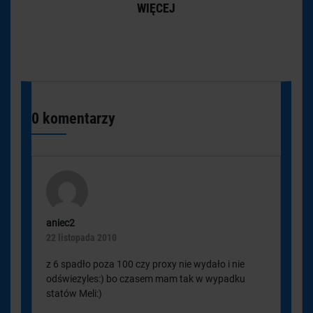
WIĘCEJ
0 komentarzy
aniec2
22 listopada 2010
z 6 spadło poza 100 czy proxy nie wydało i nie
odświezyles:) bo czasem mam tak w wypadku
statów Meli:)