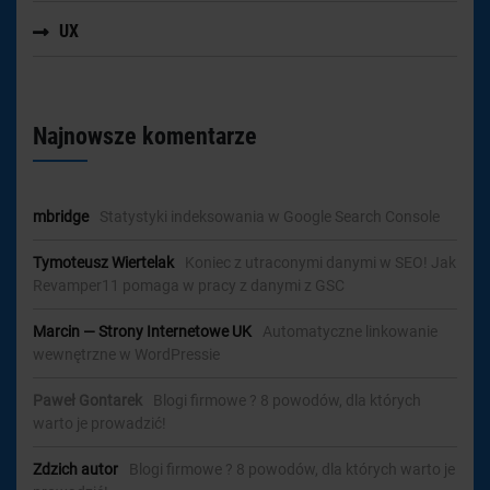
UX
Najnowsze komentarze
mbridge
-
Statystyki indeksowania w Google Search Console
Tymoteusz Wiertelak
-
Koniec z utraconymi danymi w SEO! Jak
Revamper11 pomaga w pracy z danymi z GSC
Marcin — Strony Internetowe UK
-
Automatyczne linkowanie
wewnętrzne w WordPressie
Paweł Gontarek
-
Blogi firmowe ? 8 powodów, dla których
warto je prowadzić!
Zdzich autor
-
Blogi firmowe ? 8 powodów, dla których warto je