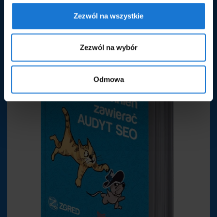
instalowanie plików cookies na Twoim urządzeniu
Zezwól na wszystkie
końcowym w wybranym przez Ciebie zakresie kliknij
przycisk "Zapisz ustawienia". Pamiętaj też, że w każdym
czasie, w łatwy sposób możesz zmienić wybrane
Zezwól na wybór
pierwotnie ustawienia. Szczegółowe informacje
znajdziesz w
Polityce prywatności.
Odmowa