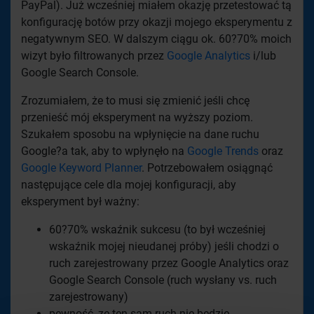
PayPal). Już wcześniej miałem okazję przetestować tą
konfigurację botów przy okazji mojego eksperymentu z
negatywnym SEO. W dalszym ciągu ok. 60?70% moich
wizyt było filtrowanych przez
Google Analytics
i/lub
Google Search Console.
Zrozumiałem, że to musi się zmienić jeśli chcę
przenieść mój eksperyment na wyższy poziom.
Szukałem sposobu na wpłynięcie na dane ruchu
Google?a tak, aby to wpłynęło na
Google Trends
oraz
Google Keyword Planner
. Potrzebowałem osiągnąć
następujące cele dla mojej konfiguracji, aby
eksperyment był ważny:
60?70% wskaźnik sukcesu (to był wcześniej
wskaźnik mojej nieudanej próby) jeśli chodzi o
ruch zarejestrowany przez Google Analytics oraz
Google Search Console (ruch wysłany vs. ruch
zarejestrowany)
pewność, ze ten sam ruch nie będzie