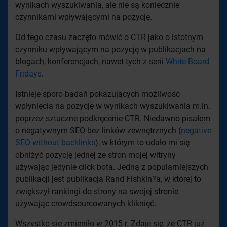
wynikach wyszukiwania, ale nie są koniecznie
czynnikami wpływającymi na pozycję.
Od tego czasu zaczęto mówić o CTR jako o istotnym
czynniku wpływającym na pozycję w publikacjach na
blogach, konferencjach, nawet tych z serii
White Board
Fridays
.
Istnieje sporo badań pokazujących możliwość
wpłynięcia na pozycję w wynikach wyszukiwania m.in.
poprzez sztuczne podkręcenie CTR. Niedawno pisałem
o negatywnym SEO bez linków zewnętrznych (
negative
SEO without backlinks
), w którym to udało mi się
obniżyć pozycję jednej ze stron mojej witryny
używając jedynie click bota. Jedną z popularniejszych
publikacji jest publikacja Rand Fishkin?a, w której to
zwiększył rankingi do strony na swojej stronie
używając crowdsourcowanych kliknięć.
Wszystko się zmieniło w 2015 r. Zdaje się, że CTR już