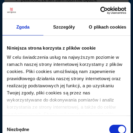
przefiltrowany przez Google AdWords
użyję innego IP dla każdej wizyty
cały ruch pochodzi z Google.com
Zgoda
Szczegóły
O plikach cookies
Nie było to łatwe, ale po paru tygodniach dostrajania
mojej konfiguracji odniosłem sukces i byłem
szczęśliwy, że mogę iść dalej. Teoretycznie, jedyne, co
Niniejsza strona korzysta z plików cookie
miałem wtedy zrobić to wysłać cały ten fałszywy ruch
W celu świadczenia usług na najwyższym poziomie w
organiczny w Google na moją stronę i czekać.
ramach naszej strony internetowej korzystamy z plików
cookies. Pliki cookies umożliwiają nam zapewnienie
Przeprowadzenie eksperymentu
prawidłowego działania naszej strony internetowej oraz
Po skonfigurowaniu wszystkiego, zacząłem kierować
realizację podstawowych jej funkcji, a po uzyskaniu
boty na moją własną domenę,
https://goralewicz.co
m
.
Twojej zgody, pliki cookies są przez nas
Schemat użyty do każdego zapytania był następujący:
wykorzystywane do dokonywania pomiarów i analiz
korzystania ze strony internetowej, a także do celów
Otwórz przeglądarkę.
marketingowych. Strona wykorzystuje również pliki
Przejdź do Google.com.
cookies oraz technologie do nich zbliżone (np.
Wybór
Wprowadź
zapytanie
i kliknij na ?Google
anonimowe pingi) podmiotów trzecich w celu korzystania
Niezbędne
zgody
Search?.