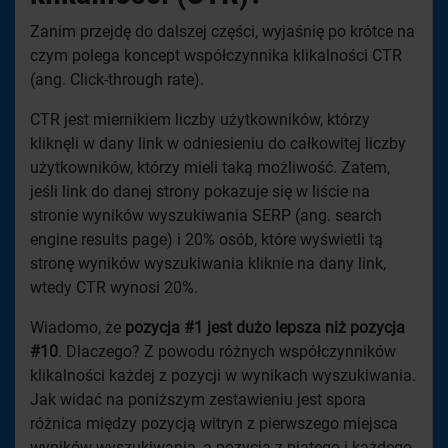
Zanim przejdę do dalszej części, wyjaśnię po krótce na
czym polega koncept współczynnika klikalności CTR
(ang. Click-through rate).
CTR jest miernikiem liczby użytkowników, którzy
kliknęli w dany link w odniesieniu do całkowitej liczby
użytkowników, którzy mieli taką możliwość. Zatem,
jeśli link do danej strony pokazuje się w liście na
stronie wyników wyszukiwania SERP (ang. search
engine results page) i 20% osób, które wyświetli tą
stronę wyników wyszukiwania kliknie na dany link,
wtedy CTR wynosi 20%.
Wiadomo, że
pozycja #1 jest dużo lepsza niż pozycja
#10
. Dlaczego? Z powodu różnych współczynników
klikalności każdej z pozycji w wynikach wyszukiwania.
Jak widać na poniższym zestawieniu jest spora
różnica między pozycją witryn z pierwszego miejsca
wyników wyszukiwania, a pozycją z piątego i każdego