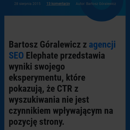
28 sierpnia 2015
13 komentarzy
Autor: Bartosz Góralewicz
Bartosz Góralewicz z
agencji
SEO
Elephate przedstawia
wyniki swojego
eksperymentu, które
pokazują, że CTR z
wyszukiwania nie jest
czynnikiem wpływającym na
pozycję strony.