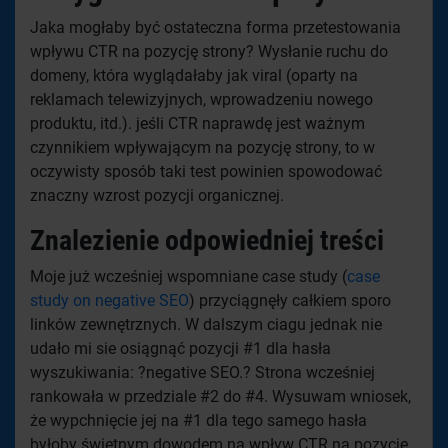
Jaka mogłaby być ostateczna forma przetestowania
wpływu CTR na pozycję strony? Wysłanie ruchu do
domeny, która wyglądałaby jak viral (oparty na
reklamach telewizyjnych, wprowadzeniu nowego
produktu, itd.). jeśli CTR naprawdę jest ważnym
czynnikiem wpływającym na pozycję strony, to w
oczywisty sposób taki test powinien spowodować
znaczny wzrost pozycji organicznej.
Znalezienie odpowiedniej treści
Moje już wcześniej wspomniane case study (
case
study on negative SEO
) przyciągnęły całkiem sporo
linków zewnętrznych. W dalszym ciagu jednak nie
udało mi sie osiągnąć pozycji #1 dla hasła
wyszukiwania: ?negative SEO.? Strona wcześniej
rankowała w przedziale #2 do #4. Wysuwam wniosek,
że wypchnięcie jej na #1 dla tego samego hasła
byłoby świetnym dowodem na wpływ CTR na pozycje