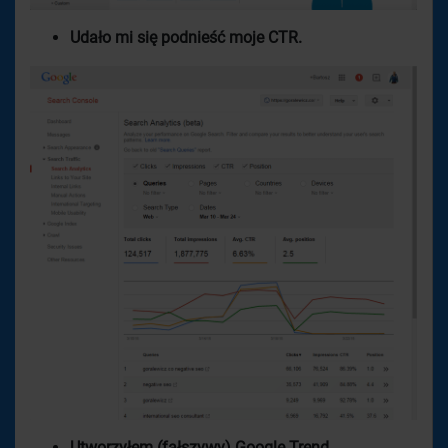
Udało mi się podnieść moje CTR.
Utworzyłem (fałszywy) Google Trend.