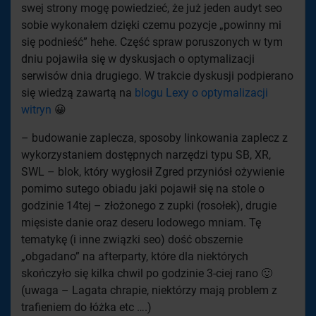
swej strony mogę powiedzieć, że już jeden audyt seo
sobie wykonałem dzięki czemu pozycje „powinny mi
się podnieść” hehe. Część spraw poruszonych w tym
dniu pojawiła się w dyskusjach o optymalizacji
serwisów dnia drugiego. W trakcie dyskusji podpierano
się wiedzą zawartą na
blogu Lexy o optymalizacji
witryn
😀
– budowanie zaplecza, sposoby linkowania zaplecz z
wykorzystaniem dostępnych narzędzi typu SB, XR,
SWL – blok, który wygłosił Zgred przyniósł ożywienie
pomimo sutego obiadu jaki pojawił się na stole o
godzinie 14tej – złożonego z zupki (rosołek), drugie
mięsiste danie oraz deseru lodowego mniam. Tę
tematykę (i inne związki seo) dość obszernie
„obgadano” na afterparty, które dla niektórych
skończyło się kilka chwil po godzinie 3-ciej rano 🙂
(uwaga – Lagata chrapie, niektórzy mają problem z
trafieniem do łóżka etc ….)