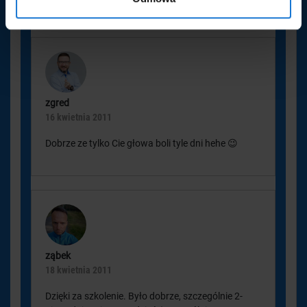
zgred
16 kwietnia 2011
Dobrze ze tylko Cie głowa boli tyle dni hehe 😉
ząbek
18 kwietnia 2011
Dzięki za szkolenie. Było dobrze, szczególnie 2-