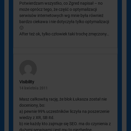
Potwierdzam wszystko, co Zgred napisał – no
może oprócz tego, że część o optymalizacji
serwisów internetowych wg mnie była również
bardzo ciekawa i nie dotyczyła tylko optymalizacji
🙂
After też ok, tylko człowiek taki trochę zmęczony…
Visibility
14 kwietnia 2011
Masz całkowitą rację, że blok Łukasza został nie
doceniony, bo:
a) pewnie 99% uczestników liczyła na poszerzenie
wiedzy z XR, SB itd.
b) nie każdy kto zajmuje się SEO. ma do czynienia z
dużymi serwisami i jest mu to niezbędne,