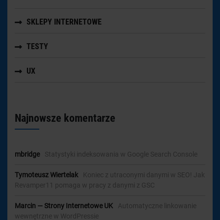
SKLEPY INTERNETOWE
TESTY
UX
Najnowsze komentarze
mbridge
-
Statystyki indeksowania w Google Search Console
Tymoteusz Wiertelak
-
Koniec z utraconymi danymi w SEO! Jak
Revamper11 pomaga w pracy z danymi z GSC
Marcin — Strony Internetowe UK
-
Automatyczne linkowanie
wewnętrzne w WordPressie