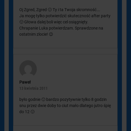
Oj Zgred, Zgred 🙂 Ty i ta Twoja skromność….
Ja mogę tylko potwierdzić skuteczność after party
🙂 Głowa dalej boli więc cel osiągnięty.
Chrapanie Luka potwierdzam. Sprawdzone na
ostatnim zlocie! 😉
Paweł
13 kwietnia 2011
było godnie 🙂 bardzo pozytywnie tylko 8 godzin
snu przez dwie doby to ciut mało dlatego jutro śpię
do 12 🙂