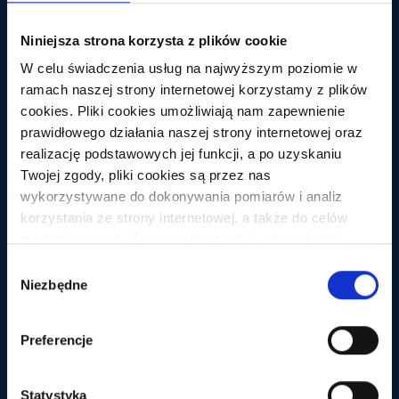
Wymagane pola są oznaczone
*
Niniejsza strona korzysta z plików cookie
Komentarz
*
W celu świadczenia usług na najwyższym poziomie w
ramach naszej strony internetowej korzystamy z plików
cookies. Pliki cookies umożliwiają nam zapewnienie
prawidłowego działania naszej strony internetowej oraz
realizację podstawowych jej funkcji, a po uzyskaniu
Twojej zgody, pliki cookies są przez nas
wykorzystywane do dokonywania pomiarów i analiz
korzystania ze strony internetowej, a także do celów
marketingowych. Strona wykorzystuje również pliki
cookies oraz technologie do nich zbliżone (np.
Nazwa
*
Wybór
anonimowe pingi) podmiotów trzecich w celu korzystania
Niezbędne
zgody
z zewnętrznych narzędzi analitycznych i
marketingowych. Aby wyrazić zgodę na instalowanie na
Preferencje
Adres e-mail
*
Witryna internetowa
Twoim urządzeniu końcowym plików cookies wszystkich
wskazanych wyżej kategorii kliknij przycisk "Zaakceptuj
wszystko", a jeśli chcesz odmówić zgody na
Statystyka