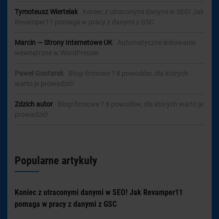
Tymoteusz Wiertelak
-
Koniec z utraconymi danymi w SEO! Jak
Revamper11 pomaga w pracy z danymi z GSC
Marcin — Strony Internetowe UK
-
Automatyczne linkowanie
wewnętrzne w WordPressie
Paweł Gontarek
-
Blogi firmowe ? 8 powodów, dla których
warto je prowadzić!
Zdzich autor
-
Blogi firmowe ? 8 powodów, dla których warto je
prowadzić!
Popularne artykuły
Koniec z utraconymi danymi w SEO! Jak Revamper11
pomaga w pracy z danymi z GSC