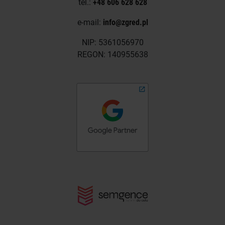
tel.:
+48 606 628 628
e-mail:
info@zgred.pl
NIP: 5361056970
REGON: 140955638