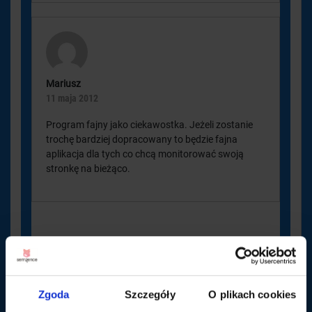
Mariusz
11 maja 2012
Program fajny jako ciekawostka. Jeżeli zostanie
trochę bardziej dopracowany to będzie fajna
aplikacja dla tych co chcą monitorować swoją
stronkę na bieżąco.
Dodaj komentarz
Zgoda
Szczegóły
O plikach cookies
Twój adres e-mail nie zostanie opublikowany.