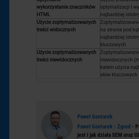
wykorzystanie
znaczników
optymalizacji i w
HTML
najbardziej istotn
Użycie zoptymalizowanych
Zoptymalizowanie
treści w
idocznych
na stronie pod k
najbardziej istot
kluczowych
Użycie zoptymalizowanych
Zoptymalizowanie
treści n
iewidocznych
niewidocznych (
katem użycia najb
słów kluczowych
Paweł Gontarek
Paweł Gontarek - Zgred
- P
jest i jak działa SEM oraz U