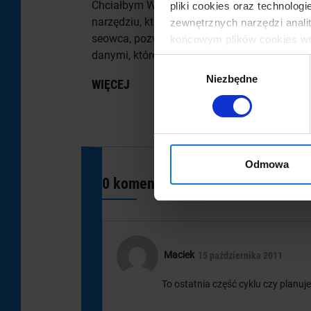
Chciałbym Wam opowiedzieć o
pliki cookies oraz technolog
W GSC
narzędziu, które dla mnie, jako
zewnętrznych narzędzi anali
seowca, pozwala na pracę z
końcowym plików cookies wsz
WIĘC
danymi, które są w narzędziach...
odmówić zgody na wykorzysty
Wybór
Poszczególne ustawienia plik
Niezbędne
zgody
WIĘCEJ
odpowiadają Twoim preferen
wybranym przez Ciebie zakres
możesz zmienić wybrane pie
Odmowa
0 komentarzy
Maciek
15 października 2011
To ostatnia część cyklu czy planuj