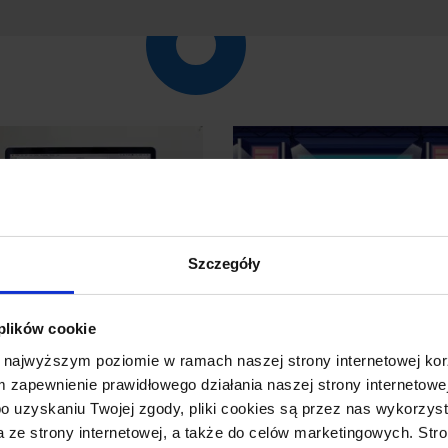
Szczegóły
ystyki indeksowania
Konferencje SEO w
 plików cookie
oogle Search Console
Polsce w 2022 roku
 najwyższym poziomie w ramach naszej strony internetowej kor
m zapewnienie prawidłowego działania naszej strony internetowej
 analizujesz widoczność
Nadchodzące konferencje SE
 po uzyskaniu Twojej zgody, pliki cookies są przez nas wykorz
y w Google, to nie pomijaj
Polsce w 2022 roku będą świe
a ze strony internetowej, a także do celów marketingowych. Str
h z Google Search Console.
okazją do spotkania się z inn