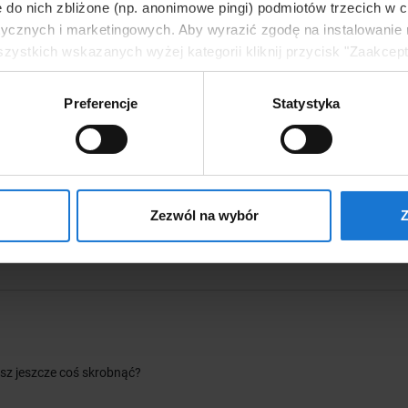
ie do nich zbliżone (np. anonimowe pingi) podmiotów trzecich w c
 Sprawdzisz, jakie...
seowczyniami i seowcam...
tycznych i marketingowych. Aby wyrazić zgodę na instalowanie
ystkich wskazanych wyżej kategorii kliknij przycisk "Zaakceptu
EJ
WIĘCEJ
wanie jakichkolwiek, prócz niezbędnych plików cookies, kliknij
ów cookies możesz zmieniać po kliknięciu przycisku „Zmień ust
Preferencje
Statystyka
cjom, aby wyrazić zgodę na instalowanie plików cookies na T
ie kliknij przycisk "Zapisz ustawienia". Pamiętaj też, że w ka
rwotnie ustawienia. Szczegółowe informacje znajdziesz w
Polit
Zezwól na wybór
Z
esz jeszcze coś skrobnąć?