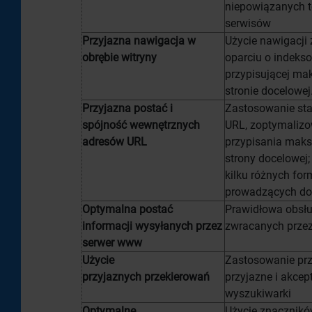
niepowiązanych t
serwisów
Przyjazna nawigacja w
Użycie nawigacji
obrębie
witryny
oparciu o indeks
przypisującej ma
stronie docelowej
Przyjazna postać i
Zastosowanie st
spójność
wewnętrznych
URL, zoptymaliz
adresów URL
przypisania maks
strony docelowej;
kilku różnych fo
prowadzących do 
Optymalna postać
Prawidłowa obsł
informacji
wysyłanych przez
zwracanych prze
serwer www
Użycie
Zastosowanie prz
przyjaznych
przekierowań
przyjazne i akcep
wyszukiwarki
Optymalne
Użycie znacznik