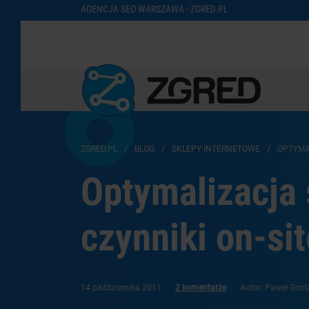
AGENCJA SEO WARSZAWA - ZGRED.PL
ZGRED.PL
/
BLOG
/
SKLEPY INTERNETOWE
/
OPTYMA
Optymalizacja 
czynniki on-sit
14 października 2011
2 komentarze
Autor: Paweł Gont