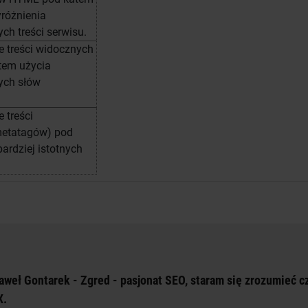
yróżnienia
ych treści serwisu.
 treści widocznych
ątem użycia
nych słów
 treści
metatagów) pod
ardziej istotnych
aweł Gontarek - Zgred - pasjonat SEO, staram się zrozumieć 
X.