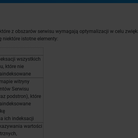
które z obszarów serwisu wymagają optymalizacji w celu zwięk
niektóre istotne elementy:
eksacji wszystkich
, które nie
zaindeksowane
mapie witryny
entów Serwisu
raz podstron), które
zaindeksowane
rkę
a ich indeksacji
kazywania wartości
trznych,