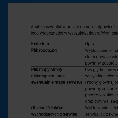
Analiza czynników on-site da nam odpowiedź, 
jego widoczności w wyszukiwarkach. Wymienię 
Kryterium
Opis
Plik robots.txt
Wykluczenie z ind
elementów serwisu
powinny zostać 
Plik mapy strony
Uwzględnienie w 
(sitemap.xml oraz
wszystkich elem
ewentualnie mapa serwisu)
(strony głównej o
powinny zostać 
przez wyszukiwa
oraz optymalizacj
Obecność linków
Wykluczenie prze
wychodzących z serwisu
serwisu do zewnę