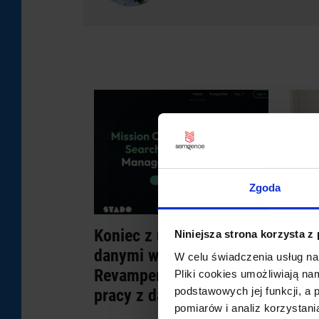
Zgoda
Koniec z utraconymi
Stat
Niniejsza strona korzysta z
danymi w SEO! Jak
w G
W celu świadczenia usług na
Revamper11 pomaga w
Pliki cookies umożliwiają na
Jeśli
podstawowych jej funkcji, a
pracy z danymi z GSC
stron
pomiarów i analiz korzystani
danyc