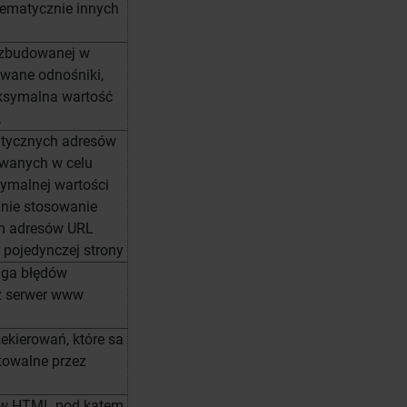
ematycznie innych
 zbudowanej w
owane odnośniki,
ksymalna wartość
.
atycznych adresów
owanych w celu
ymalnej wartości
 nie stosowanie
rm adresów URL
pojedynczej strony
uga błędów
z serwer www
ekierowań, które sa
towalne przez
ów HTML pod katem