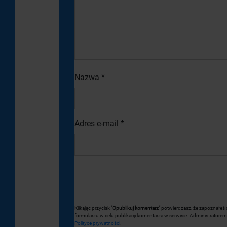
Nazwa
*
Adres e-mail
*
Klikając przycisk
"Opublikuj komentarz"
potwierdzasz, że zapoznałeś 
formularzu w celu publikacji komentarza w serwisie. Administrato
Polityce prywatności
.