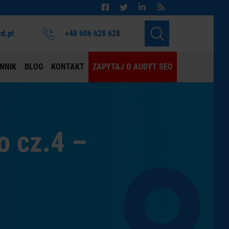
d.pl
+48 606 628 628
NNIK
BLOG
KONTAKT
ZAPYTAJ O AUDYT SEO
o cz.4 –