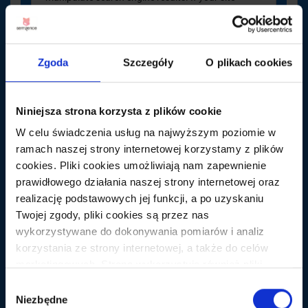
suffers from duplicate content issues, and you
don’t follow the advice listed above, we do a good
job of choosing a version of the content to show in
our search results”- źródło:
Zgoda
Szczegóły
O plikach cookies
http://support.google.com/webmasters/bin/answer.py?
hl=en&answer=66359
Niniejsza strona korzysta z plików cookie
W celu świadczenia usług na najwyższym poziomie w
ramach naszej strony internetowej korzystamy z plików
cookies. Pliki cookies umożliwiają nam zapewnienie
prawidłowego działania naszej strony internetowej oraz
Paweł Gontarek
realizację podstawowych jej funkcji, a po uzyskaniu
29 maja 2013
Twojej zgody, pliki cookies są przez nas
wykorzystywane do dokonywania pomiarów i analiz
Sławku – zgadzam się – jednakże tutaj akurat i w
korzystania ze strony internetowej, a także do celów
wielu sklepach często karta produktu jest
marketingowych. Strona wykorzystuje również pliki
zwielokrotniona do granic możliwości bo właściciel
myśli, że im więcej podstron w serwisie tym lepiej…
cookies oraz technologie do nich zbliżone (np.
Wybór
anonimowe pingi) podmiotów trzecich w celu korzystania
Niezbędne
zgody