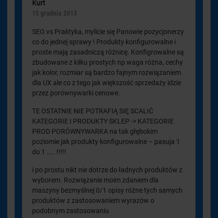
Kurt
15 grudnia 2013
SEO vs Praktyka, mylicie się Panowie pozycjonerzy
co do jednej sprawy ! Produkty konfigurowalne i
proste mają zasadniczą różnicę. Konfigrowalne są
zbudowane z kilku prostych np waga różna, cechy
jak kolor, rozmiar są bardzo fajnym rozwiązaniem
dla UX ale co z tego jak większość sprzedaży idzie
przez porównywarki cenowe.
TE OSTATNIE NIE POTRAFIĄ SIĘ SCALIĆ
KATEGORIE I PRODUKTY SKLEP -> KATEGORIE
PROD PORÓWNYWARKA na tak głębokim
poziomie jak produkty konfigurowalne – pasuja 1
do 1 ….. !!!!!
i po prostu nikt nie dotrze do ładnych produktów z
wyborem. Rozwiązanie moim zdaniem dla
maszyny bezmyślnej 0/1 opisy różne tych samych
produktów z zastosowaniem wyrazów o
podobnym zastosowaniu