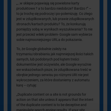
„…w sklepie pojawiają się powielone karty
produktowe ? a to bardzo niedobrze? Bardzo !” –
to ja trochę się podroczę i po-polemizuję. Co złego
jest w zduplikowanych, lub prawie zduplikowanych
stronach/kartach produktu? To, że konkurują
pomiędzy sobą w wynikach wyszukiwania? To nie
jest przecież wileki problem- Google sam wybierze
sobie najmocniejszego URLa do pokazania.
To, że Google globalnie zależy na
trzymaniu/obrabianiu jak najmniejszej ilości takich
samych, lub podobnych pod kątem treści
dokumentów jest oczywiste, ale Google wyraźnie
we wskazówkach pisze, że zduplikowana treść w
obrębie jednego serwisu po różnymi URI nie jest
wykroczeniem, za które dostaniemy z automatu
karę – cytuję:
„Duplicate content on a site is not grounds for
action on that site unless it appears that the intent
of the duplicate content is to be deceptive and
manipulate search engine results. If your site