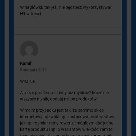
W nagłówku tak jeśli nie będziesz wykorzystywał
H1 w treści
Kamil
5 sierpnia 2013
Witajcie
A może problem jest inny niż myślicie? Może nie
wszyscy na siłę dodają milion produktów.
W moim przypadku jest tak, że pomimo sklep
internetowy pozwala np. zastosowanie atrybutów
jak np. rozmiar ramy roweru, i mógłbym dać jedną
kartę produktu i np. 5 wariantów wielkości ram to
tego nie robię. Nie mogę bo mam mały programik,