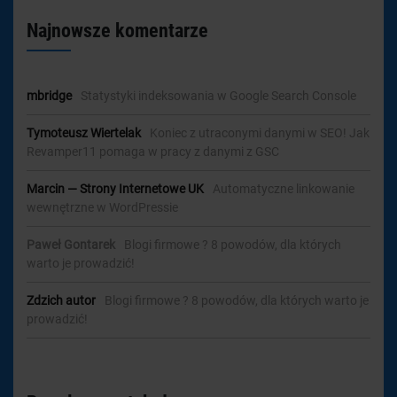
Najnowsze komentarze
mbridge
-
Statystyki indeksowania w Google Search Console
Tymoteusz Wiertelak
-
Koniec z utraconymi danymi w SEO! Jak
Revamper11 pomaga w pracy z danymi z GSC
Marcin — Strony Internetowe UK
-
Automatyczne linkowanie
wewnętrzne w WordPressie
Paweł Gontarek
-
Blogi firmowe ? 8 powodów, dla których
warto je prowadzić!
Zdzich autor
-
Blogi firmowe ? 8 powodów, dla których warto je
prowadzić!