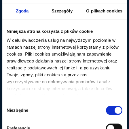
Zgoda
Szczegóły
O plikach cookies
Adres e-mail
*
Witryna internetowa
Niniejsza strona korzysta z plików cookie
W celu świadczenia usług na najwyższym poziomie w
ramach naszej strony internetowej korzystamy z plików
cookies. Pliki cookies umożliwiają nam zapewnienie
prawidłowego działania naszej strony internetowej oraz
realizację podstawowych jej funkcji, a po uzyskaniu
Klikając przycisk
"Opublikuj komentarz"
potwierdzasz, że zapoznałeś się z
Regulaminem
i akceptujesz jego postanowienia. Będziemy przetwarzać Twoje
Twojej zgody, pliki cookies są przez nas
dane podane w formularzu w celu publikacji komentarza w serwisie.
Administratorem Twoich danych osobowych jest SEMGENCE Sp. z o.o.
wykorzystywane do dokonywania pomiarów i analiz
Szczegółowe informacje znajdziesz w naszej
Polityce prywatności
.
korzystania ze strony internetowej, a także do celów
marketingowych. Strona wykorzystuje również pliki
cookies oraz technologie do nich zbliżone (np.
Wybór
anonimowe pingi) podmiotów trzecich w celu korzystania
Niezbędne
zgody
z zewnętrznych narzędzi analitycznych i
marketingowych. Aby wyrazić zgodę na instalowanie na
Preferencje