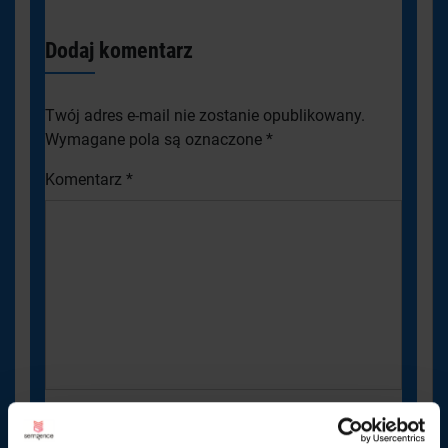
Dodaj komentarz
Twój adres e-mail nie zostanie opublikowany.
Wymagane pola są oznaczone
*
Komentarz
*
Nazwa
*