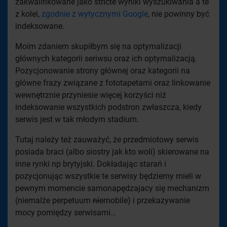
zakwalifikowane jako stricte wyniki wyszukiwania a te
z kolei,
zgodnie z wytycznymi Google
, nie powinny być
indeksowane.
Moim zdaniem skupiłbym się na optymalizacji
głównych kategorii seriwsu oraz ich optymalizacją.
Pozycjonowanie strony głównej oraz kategorii na
główne frazy związane z fototapetami oraz linkowanie
wewnętrznie przyniesie więcej korzyści niż
indeksowanie wszystkich podstron zwłaszcza, kiedy
serwis jest w tak młodym stadium.
Tutaj należy też zauważyć, że przedmiotowy serwis
posiada braci (albo siostry jak kto woli) skierowane na
inne rynki np brytyjski. Dokładając starań i
pozycjonując wszystkie te serwisy będziemy mieli w
pewnym momencie samonapędzajacy się mechanizm
(niemalże perpetuum
nie
mobile) i przekazywanie
mocy pomiędzy serwisami…