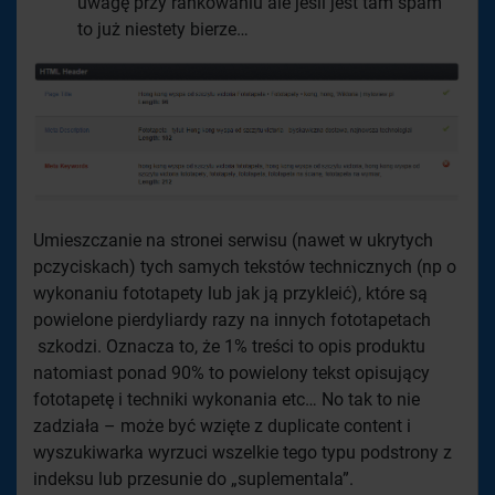
uwagę przy rankowaniu ale jeśli jest tam spam
to już niestety bierze…
Umieszczanie na stronei serwisu (nawet w ukrytych
pczyciskach) tych samych tekstów technicznych (np o
wykonaniu fototapety lub jak ją przykleić), które są
powielone pierdyliardy razy na innych fototapetach
szkodzi. Oznacza to, że 1% treści to opis produktu
natomiast ponad 90% to powielony tekst opisujący
fototapetę i techniki wykonania etc… No tak to nie
zadziała – może być wzięte z duplicate content i
wyszukiwarka wyrzuci wszelkie tego typu podstrony z
indeksu lub przesunie do „suplementala”.