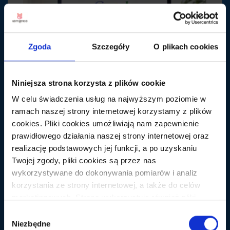
Zgoda
Szczegóły
O plikach cookies
Niniejsza strona korzysta z plików cookie
W celu świadczenia usług na najwyższym poziomie w
Statystyki indeksowania w Google
ramach naszej strony internetowej korzystamy z plików
Search Console
cookies. Pliki cookies umożliwiają nam zapewnienie
prawidłowego działania naszej strony internetowej oraz
Jeśli analizujesz widoczność strony w Google, to
realizację podstawowych jej funkcji, a po uzyskaniu
nie pomijaj danych z Google Search Console. W
Twojej zgody, pliki cookies są przez nas
GSC Sprawdzisz, jakie...
wykorzystywane do dokonywania pomiarów i analiz
korzystania ze strony internetowej, a także do celów
WIĘCEJ
marketingowych. Strona wykorzystuje również pliki
cookies oraz technologie do nich zbliżone (np.
Wybór
anonimowe pingi) podmiotów trzecich w celu korzystania
Niezbędne
zgody