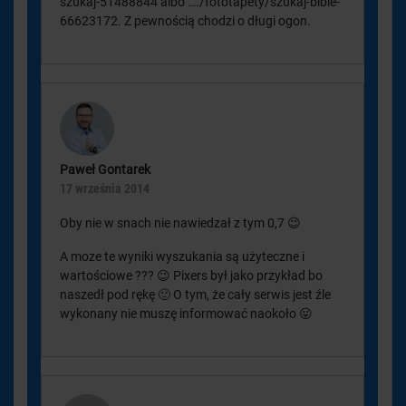
szukaj-51488844 albo …./fototapety/szukaj-bible-
66623172. Z pewnością chodzi o długi ogon.
Paweł Gontarek
17 września 2014
Oby nie w snach nie nawiedzał z tym 0,7 😉
A moze te wyniki wyszukania są użyteczne i
wartościowe ??? 😉 Pixers był jako przykład bo
naszedł pod rękę 🙂 O tym, że cały serwis jest źle
wykonany nie muszę informować naokoło 😛