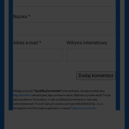
Nazwa
*
Adres e-mail
*
Witryna internetowa
Klikając przycisk
"Opublikuj komentarz"
potwierdzasz, że zapoznałeś się z
Regulaminem
i akceptujesz jego postanowienia. Będziemy przetwarzać Twoje
dane podane w formularzu w celu publikacji komentarza w serwisie.
Administratorem Twoich danych osobowych jest SEMGENCE Sp. z o.o.
Szczegółowe informacje znajdziesz w naszej
Polityce prywatności
.