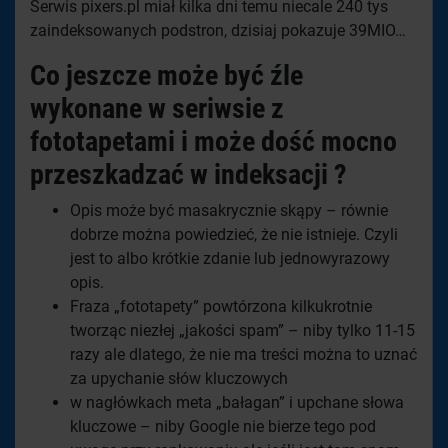
Serwis pixers.pl miał kilka dni temu niecale 240 tys
zaindeksowanych podstron, dzisiaj pokazuje 39MIO…
Co jeszcze może być źle
wykonane w seriwsie z
fototapetami i może dość mocno
przeszkadzać w indeksacji ?
Opis może być masakrycznie skąpy – równie
dobrze można powiedzieć, że nie istnieje. Czyli
jest to albo krótkie zdanie lub jednowyrazowy
opis.
Fraza „fototapety” powtórzona kilkukrotnie
tworząc niezłej „jakości spam” – niby tylko 11-15
razy ale dlatego, że nie ma treści można to uznać
za upychanie słów kluczowych
w nagłówkach meta „bałagan” i upchane słowa
kluczowe – niby Google nie bierze tego pod