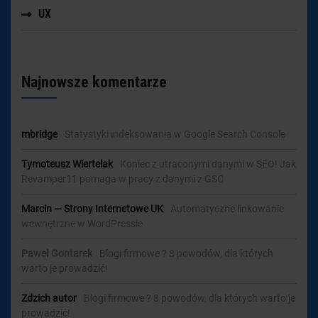
UX
Najnowsze komentarze
mbridge
-
Statystyki indeksowania w Google Search Console
Tymoteusz Wiertelak
-
Koniec z utraconymi danymi w SEO! Jak
Revamper11 pomaga w pracy z danymi z GSC
Marcin — Strony Internetowe UK
-
Automatyczne linkowanie
wewnętrzne w WordPressie
Paweł Gontarek
-
Blogi firmowe ? 8 powodów, dla których
warto je prowadzić!
Zdzich autor
-
Blogi firmowe ? 8 powodów, dla których warto je
prowadzić!