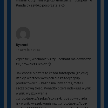
linkami. Optymalizacja optymalizacją. Tutaj pewnie
Panda by szybko posprzątała 😉
Ryszard
16 września 2014
Zgredzie! „Wachania”? Czy Beerbant ma odwiedzić
z 0,7 również Ciebie? 🙂
Jak chodzi o pixers to każda fototapeta (zdjecie)
istnieje w trzech wersjach dla każdej z grup
produktowych – każda ma inny adres, meta i
szczątkową treść. Ponadto pixers indeksuje wyniki
wyniki wyszukiwania
…./fototapety/szukaj/storczyk i coś co wygląda
jak wynik wyszukiwania np. …./fototapety/lupe-