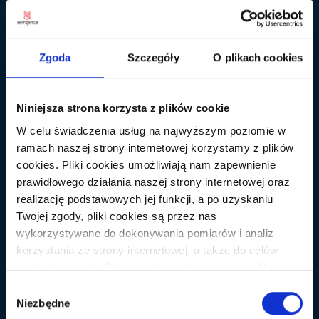
KATALOGI STRON
Zgoda
Szczegóły
O plikach cookies
NARZĘDZIA SEO
PORADNIK VIDEO
Niniejsza strona korzysta z plików cookie
W celu świadczenia usług na najwyższym poziomie w
PRAWO
ramach naszej strony internetowej korzystamy z plików
cookies. Pliki cookies umożliwiają nam zapewnienie
RÓŻNE
prawidłowego działania naszej strony internetowej oraz
realizację podstawowych jej funkcji, a po uzyskaniu
SKLEPY INTERNETOWE
Twojej zgody, pliki cookies są przez nas
wykorzystywane do dokonywania pomiarów i analiz
TESTY
korzystania ze strony internetowej, a także do celów
marketingowych. Strona wykorzystuje również pliki
UX
cookies oraz technologie do nich zbliżone (np.
Wybór
anonimowe pingi) podmiotów trzecich w celu korzystania
Niezbędne
zgody
z zewnętrznych narzędzi analitycznych i